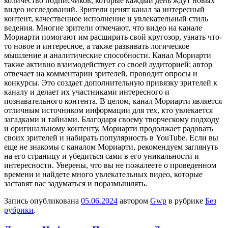
количество подписчиков, которые каждый день ждут новых
видео исследований. Зрители ценят канал за интересный
контент, качественное исполнение и увлекательный стиль
ведения. Многие зрители отмечают, что видео на канале
Мориарти помогают им расширить свой кругозор, узнать что-
то новое и интересное, а также развивать логическое
мышление и аналитические способности. Канал Мориарти
также активно взаимодействует со своей аудиторией: автор
отвечает на комментарии зрителей, проводит опросы и
конкурсы. Это создает дополнительную привязку зрителей к
каналу и делает их участниками интересного и
познавательного контента. В целом, канал Мориарти является
отличным источником информации для тех, кто увлекается
загадками и тайнами. Благодаря своему творческому подходу
и оригинальному контенту, Мориарти продолжает радовать
своих зрителей и набирать популярность в YouTube. Если вы
еще не знакомы с каналом Мориарти, рекомендуем заглянуть
на его страницу и убедиться сами в его уникальности и
интересности. Уверены, что вы не пожалеете о проведенном
времени и найдете много увлекательных видео, которые
заставят вас задуматься и поразмышлять.
Запись опубликована
05.06.2024
автором
Gwp
в рубрике
Без
рубрики
.