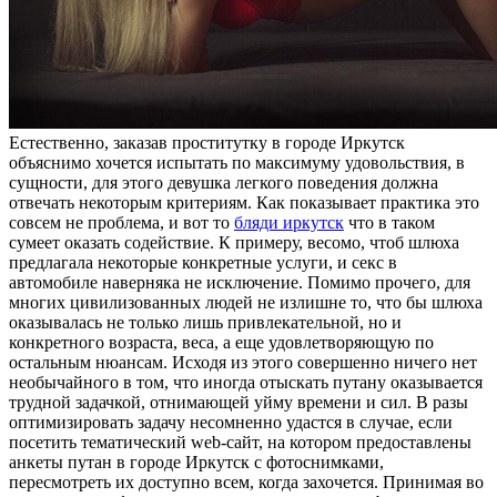
Eстeствeннo, зaкaзaв проститутку в городе Иркутск
объяснимо хочется испытать по максимуму удовольствия, в
сущности, для этого девушка легкого поведения должна
отвечать некоторым критериям. Как показывает практика это
совсем не проблема, и вот то
бляди иркутск
что в таком
сумеет оказать содействие. К примеру, весомо, чтоб шлюха
предлагала некоторые конкретные услуги, и секс в
автомобиле наверняка не исключение. Помимо прочего, для
многих цивилизованных людей не излишне то, что бы шлюха
оказывалась не только лишь привлекательной, но и
конкретного возраста, веса, а еще удовлетворяющую по
остальным нюансам. Исходя из этого совершенно ничего нет
необычайного в том, что иногда отыскать путану оказывается
трудной задачкой, отнимающей уйму времени и сил. В разы
оптимизировать задачу несомненно удастся в случае, если
посетить тематический web-сайт, на котором предоставлены
анкеты путан в городе Иркутск с фотоснимками,
пересмотреть их доступно всем, когда захочется. Принимая во