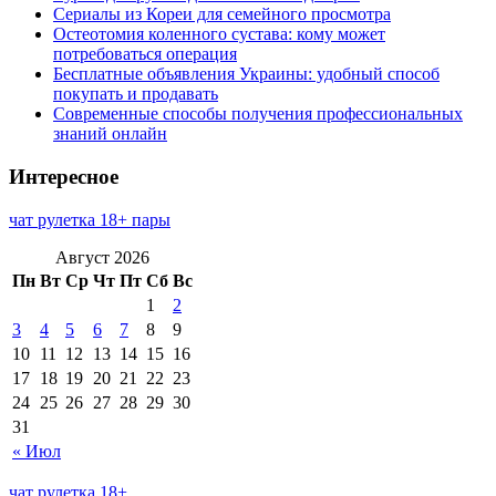
Сериалы из Кореи для семейного просмотра
Остеотомия коленного сустава: кому может
потребоваться операция
Бесплатные объявления Украины: удобный способ
покупать и продавать
Современные способы получения профессиональных
знаний онлайн
Интересное
чат рулетка 18+ пары
Август 2026
Пн
Вт
Ср
Чт
Пт
Сб
Вс
1
2
3
4
5
6
7
8
9
10
11
12
13
14
15
16
17
18
19
20
21
22
23
24
25
26
27
28
29
30
31
« Июл
чат рулетка 18+