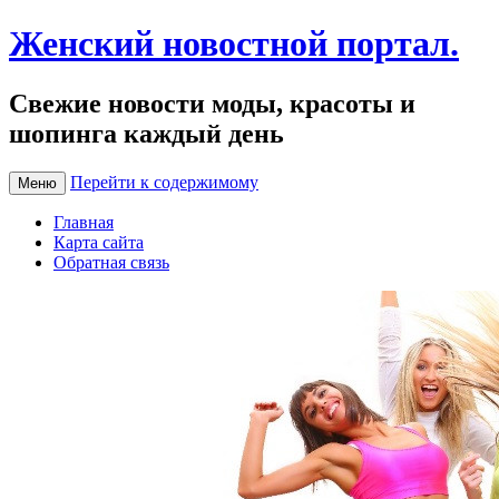
Женский новостной портал.
Свежие новости моды, красоты и
шопинга каждый день
Перейти к содержимому
Меню
Главная
Карта сайта
Обратная связь