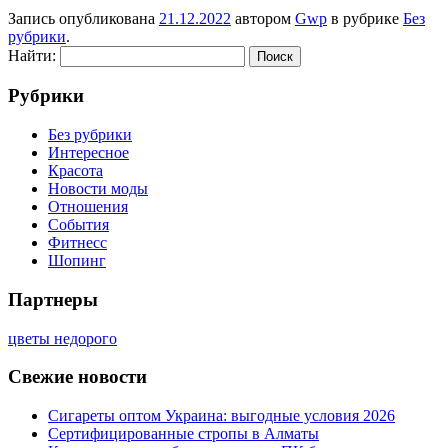
Запись опубликована
21.12.2022
автором
Gwp
в рубрике
Без
рубрики
.
Найти:
Рубрики
Без рубрики
Интересное
Красота
Новости моды
Отношения
События
Фитнесс
Шопинг
Партнеры
цветы недорого
Свежие новости
Сигареты оптом Украина: выгодные условия 2026
Сертифицированные стропы в Алматы