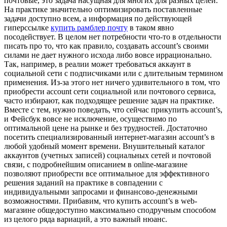
почтовые, это задача насущная для многих для разных целей.
На практике значительно оптимизировать поставленные
задачи доступно всем, а информация по действующей
гиперссылке
купить рамблер почту
в таком явно
посодействует. В целом нет потребности что-то в отдельности
писать про то, что как правило, создавать account’s своими
силами не дает нужного исхода либо вовсе иррационально.
Так, например, в реалии может требоваться аккаунт в
социальной сети с подписчиками или с длительным термином
применения. Из-за этого нет ничего удивительного в том, что
приобрести account сети социальной или почтового сервиса,
часто избирают, как подходящее решение задач на практике.
Вместе с тем, нужно поведать, что сейчас прикупить account’s,
и Фейсбук вовсе не исключение, осуществимо по
оптимальной цене на рынке и без трудностей. Достаточно
посетить специализированный интернет-магазин account’s в
любой удобный момент времени. Внушительный каталог
аккаунтов (учетных записей) социальных сетей и почтовой
связи, с подробнейшим описанием в online-магазине
позволяют приобрести все оптимальное для эффективного
решения заданий на практике в совпадении с
индивидуальными запросами и финансово-денежными
возможностями. Прибавим, что купить account’s в web-
магазине общедоступно максимально сподручным способом
из целого ряда вариаций, а это важный нюанс.