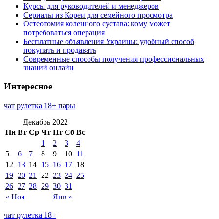
Курсы для руководителей и менеджеров
Сериалы из Кореи для семейного просмотра
Остеотомия коленного сустава: кому может
потребоваться операция
Бесплатные объявления Украины: удобный способ
покупать и продавать
Современные способы получения профессиональных
знаний онлайн
Интересное
чат рулетка 18+ пары
Декабрь 2022
Пн
Вт
Ср
Чт
Пт
Сб
Вс
1
2
3
4
5
6
7
8
9
10
11
12
13
14
15
16
17
18
19
20
21
22
23
24
25
26
27
28
29
30
31
« Ноя
Янв »
чат рулетка 18+