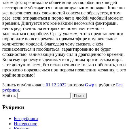
таком факторе немалое общее количество обычных людей
всесторонне убеждается в индивидуальном порядке. Конечно
же, перечисленных сложностей совсем не образуется, в том
разе, если отправиться в порно чат в любой удобный момент
времени. Диктуется это кое-какими весомыми факторами,
непосредственно на которых не помешает немного
задержаться подробнее. Сразу укажем, что в представленном
порно чате во все времена в прямом эфире внушительное
количество моделей, благодаря чему сыскать с кем
познакомиться и пообщаться, гарантированно не будет
сложностью, занимающей уйму сил и драгоценного времени.
Ко всему прочему выделим, что в данном эротическом вирт-
чате доступно всем, без исключения не только поболтать, но и
прекрасно поразвлечься при первом появлении желания, а это
крайне значимо!
Запись опубликована
01.12.2022
автором
Gwp
в рубрике
Без
рубрики
.
Найти:
Рубрики
Без рубрики
Интересное
Красота