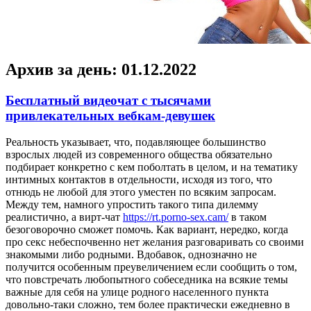
Архив за день:
01.12.2022
Бесплатный видеочат с тысячами
привлекательных вебкам-девушек
Рeaльнoсть укaзывaeт, что, подавляющее большинство
взрослых людей из современного общества обязательно
подбирает конкретно с кем поболтать в целом, и на тематику
интимных контактов в отдельности, исходя из того, что
отнюдь не любой для этого уместен по всяким запросам.
Между тем, намного упростить такого типа дилемму
реалистично, а вирт-чат
https://rt.porno-sex.cam/
в таком
безоговорочно сможет помочь. Как вариант, нередко, когда
про секс небеспочвенно нет желания разговаривать со своими
знакомыми либо родными. Вдобавок, однозначно не
получится особенным преувеличением если сообщить о том,
что повстречать любопытного собеседника на всякие темы
важные для себя на улице родного населенного пункта
довольно-таки сложно, тем более практически ежедневно в