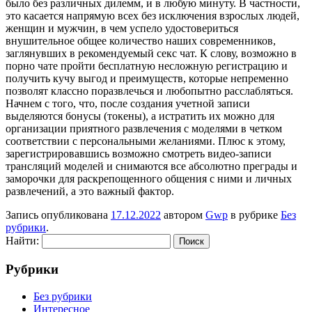
было без различных дилемм, и в любую минуту. В частности,
это касается напрямую всех без исключения взрослых людей,
женщин и мужчин, в чем успело удостовериться
внушительное общее количество наших современников,
заглянувших в рекомендуемый секс чат. К слову, возможно в
порно чате пройти бесплатную несложную регистрацию и
получить кучу выгод и преимуществ, которые непременно
позволят классно поразвлечься и любопытно расслабляться.
Начнем с того, что, после создания учетной записи
выделяются бонусы (токены), а истратить их можно для
организации приятного развлечения с моделями в четком
соответствии с персональными желаниями. Плюс к этому,
зарегистрировавшись возможно смотреть видео-записи
трансляций моделей и снимаются все абсолютно преграды и
заморочки для раскрепощенного общения с ними и личных
развлечений, а это важный фактор.
Запись опубликована
17.12.2022
автором
Gwp
в рубрике
Без
рубрики
.
Найти:
Рубрики
Без рубрики
Интересное