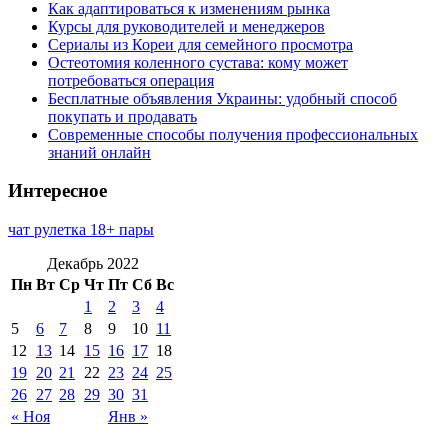
Как адаптироваться к изменениям рынка
Курсы для руководителей и менеджеров
Сериалы из Кореи для семейного просмотра
Остеотомия коленного сустава: кому может
потребоваться операция
Бесплатные объявления Украины: удобный способ
покупать и продавать
Современные способы получения профессиональных
знаний онлайн
Интересное
чат рулетка 18+ пары
Декабрь 2022
Пн
Вт
Ср
Чт
Пт
Сб
Вс
1
2
3
4
5
6
7
8
9
10
11
12
13
14
15
16
17
18
19
20
21
22
23
24
25
26
27
28
29
30
31
« Ноя
Янв »