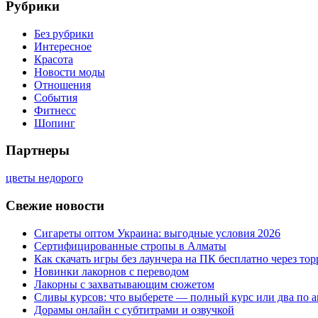
Рубрики
Без рубрики
Интересное
Красота
Новости моды
Отношения
События
Фитнесс
Шопинг
Партнеры
цветы недорого
Свежие новости
Сигареты оптом Украина: выгодные условия 2026
Сертифицированные стропы в Алматы
Как скачать игры без лаунчера на ПК бесплатно через тор
Новинки лакорнов с переводом
Лакорны с захватывающим сюжетом
Сливы курсов: что выберете — полный курс или два по 
Дорамы онлайн с субтитрами и озвучкой