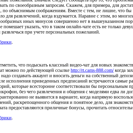
вать по своеобразным запросам. Скажем, для примера, для доста
 по объяснимым соображениям. Вместе с тем, не лишне, что бы 
о для развлечений, когда вздумается. Наравне с этим, во многих
знообразных иных минусов совершенно нет в вышеуказанном пор
 помешает указать, что в таком онлайн-чате есть не только дев
и развлечься при учете персональных пожеланий.
убрики
.
метить, что подыскать классный видео-чат для новых знакомств
чат можно по действующей ссылке
http://rt.cams-888.com/
когда зах
 надо создавать аккаунт и вносить деньги на собственный депоз
 после исполнения приведенных предписаний встречаются самые р
егорий, которые всесторонне соответствовали бы персональным п
крофон, без чего развлечения и общения с моделями едва ли д
антированно не выявится в варианте, когда напрямую воспользо
чений, раскрепощенного общения и понятное дело, для знакомст
очата предоставляются приличные бонусы, прочитать относитель
убрики
.