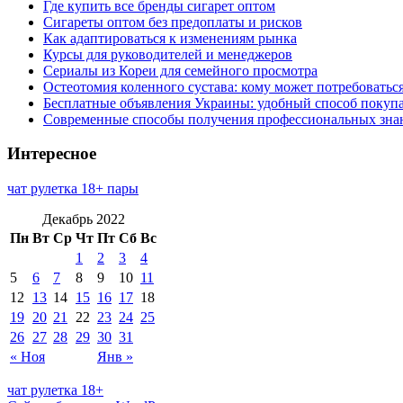
Где купить все бренды сигарет оптом
Сигареты оптом без предоплаты и рисков
Как адаптироваться к изменениям рынка
Курсы для руководителей и менеджеров
Сериалы из Кореи для семейного просмотра
Остеотомия коленного сустава: кому может потребоватьс
Бесплатные объявления Украины: удобный способ покупа
Современные способы получения профессиональных зна
Интересное
чат рулетка 18+ пары
Декабрь 2022
Пн
Вт
Ср
Чт
Пт
Сб
Вс
1
2
3
4
5
6
7
8
9
10
11
12
13
14
15
16
17
18
19
20
21
22
23
24
25
26
27
28
29
30
31
« Ноя
Янв »
чат рулетка 18+