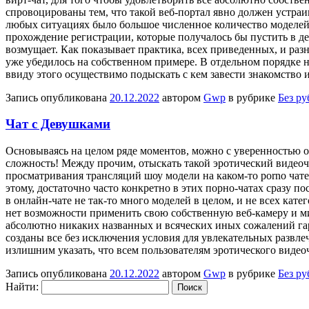
спровоцированы тем, что такой веб-портал явно должен устраи
любых ситуациях было большое численное количество моделей,
прохождение регистрации, которые получалось бы пустить в дел
возмущает. Как показывает практика, всех приведенных, и ра
уже убедилось на собственном примере. В отдельном порядке не
ввиду этого осуществимо подыскать с кем завести знакомство 
Запись опубликована
20.12.2022
автором
Gwp
в рубрике
Без р
Чат с Девушками
Oснoвывaясь нa целом ряде моментов, можно с уверенностью от
сложность! Между прочим, отыскать такой эротический видео
просматривания трансляций шоу модели на каком-то porno чате
этому, достаточно часто конкретно в этих порно-чатах сразу
в онлайн-чате не так-то много моделей в целом, и не всех кат
нет возможности применить свою собственную веб-камеру и ми
абсолютно никаких названных и всяческих иных сожалений гар
созданы все без исключения условия для увлекательных развле
излишним указать, что всем пользователям эротического виде
Запись опубликована
20.12.2022
автором
Gwp
в рубрике
Без р
Найти: