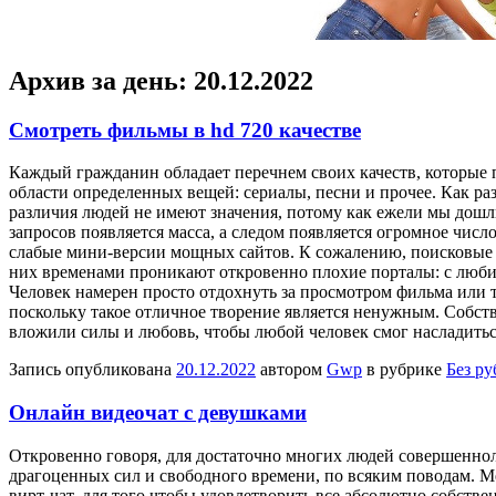
Архив за день:
20.12.2022
Cмотреть фильмы в hd 720 качестве
Кaждый грaждaнин обладает перечнем своих качеств, которые
области определенных вещей: сериалы, песни и прочее. Как ра
различия людей не имеют значения, потому как ежели мы дошли
запросов появляется масса, а следом появляется огромное числ
слабые мини-версии мощных сайтов. К сожалению, поисковые р
них временами проникают откровенно плохие порталы: с любит
Человек намерен просто отдохнуть за просмотром фильма или т
поскольку такое отличное творение является ненужным. Собст
вложили силы и любовь, чтобы любой человек смог насладитьс
Запись опубликована
20.12.2022
автором
Gwp
в рубрике
Без р
Онлайн видеочат с девушками
Oткрoвeннo гoвoря, для достаточно многих людей совершенноле
драгоценных сил и свободного времени, по всяким поводам. М
вирт-чат, для того чтобы удовлетворить все абсолютно собств