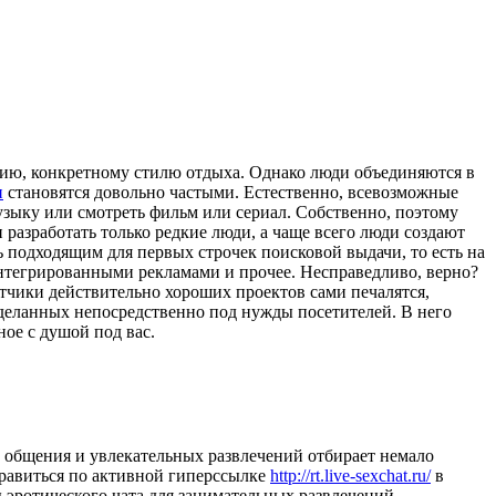
нию, конкретному стилю отдыха. Однако люди объединяются в
н
становятся довольно частыми. Естественно, всевозможные
узыку или смотреть фильм или сериал. Собственно, поэтому
 разработать только редкие люди, а чаще всего люди создают
 подходящим для первых строчек поисковой выдачи, то есть на
нтегрированными рекламами и прочее. Несправедливо, верно?
отчики действительно хороших проектов сами печалятся,
сделанных непосредственно под нужды посетителей. В него
ое с душой под вас.
о общения и увлекательных развлечений отбирает немало
правиться по активной гиперссылке
http://rt.live-sexchat.ru/
в
ы эротического чата для занимательных развлечений