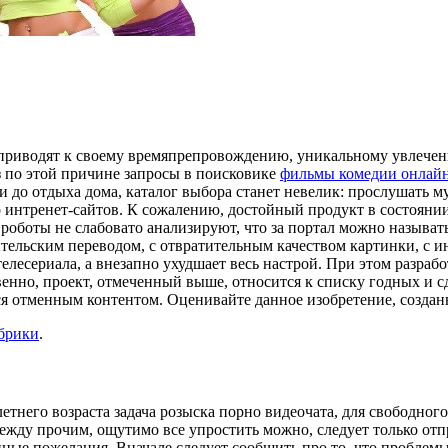
 приводят к своему времяпрепровождению, уникальному увлече
з по этой причине запросы в поисковике
фильмы комедии онлай
 до отдыха дома, каталог выбора станет невелик: прослушать м
о интренет-сайтов. К сожалению, достойный продукт в состоянии
оботы не слабовато анализируют, что за портал можно называть
ельским переводом, с отвратительным качеством картинки, с и
елесериала, а внезапно ухудшает весь настрой. При этом разраб
венно, проект, отмеченный выше, относится к списку годных и 
я отменным контентом. Оценивайте данное изобретение, созданн
убрики
.
тнего возраста задача розыска порно видеочата, для свободног
ежду прочим, ощутимо все упростить можно, следует только от
енные пожелания. Вначале следует сообщить про то, что проблем