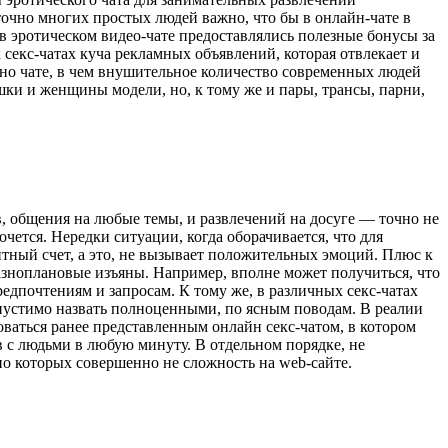
точно многих простых людей важно, что бы в онлайн-чате в
в эротическом видео-чате предоставлялись полезные бонусы за
 секс-чатах куча рекламных объявлений, которая отвлекает и
но чате, в чем внушительное количество современных людей
ушки и женщины модели, но, к тому же и пары, трансы, парни,
, общения на любые темы, и развлечений на досуге — точно не
очется. Нередки ситуации, когда оборачивается, что для
итный счет, а это, не вызывает положительных эмоций. Плюс к
азноплановые изъяны. Например, вполне может получиться, что
редпочтениям и запросам. К тому же, в различных секс-чатах
опустимо назвать полноценными, по ясным поводам. В реалии
ваться ранее представленным онлайн секс-чатом, в котором
в с людьми в любую минуту. В отдельном порядке, не
но которых совершенно не сложность на web-сайте.