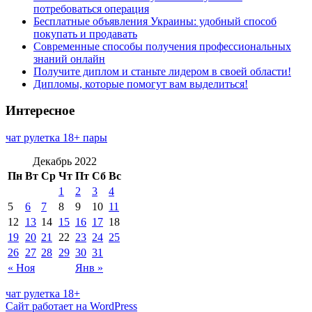
потребоваться операция
Бесплатные объявления Украины: удобный способ
покупать и продавать
Современные способы получения профессиональных
знаний онлайн
Получите диплом и станьте лидером в своей области!
Дипломы, которые помогут вам выделиться!
Интересное
чат рулетка 18+ пары
Декабрь 2022
Пн
Вт
Ср
Чт
Пт
Сб
Вс
1
2
3
4
5
6
7
8
9
10
11
12
13
14
15
16
17
18
19
20
21
22
23
24
25
26
27
28
29
30
31
« Ноя
Янв »
чат рулетка 18+
Сайт работает на WordPress