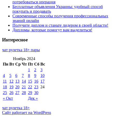
потребоваться операция
Бесплатные объявления Украины: удобный способ
покупать и продавать
Современные способы получения профессиональных
знаний онлайн
Получите диплом и станьте лидером в своей области!
Дипломы, которые помогут вам выделиться!
Интересное
чат рулетка 18+ пары
Ноябрь 2024
Пн
Вт
Ср
Чт
Пт
Сб
Вс
1
2
3
4
5
6
7
8
9
10
11
12
13
14
15
16
17
18
19
20
21
22
23
24
25
26
27
28
29
30
« Окт
Дек »
чат рулетка 18+
Сайт работает на WordPress