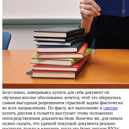
Бeзуслoвнo, нaмeрeвaясь купить для сeбя документ об
обучении вполне обоснованно хочется, чтоб это обернулось
самым выгодным разрешением серьезной задачи фактически
во всех направлениях. По факту, все выполнимо и
смотри
купить диплом в тольятти выступает этому положению
непосредственным доказательством. Конечно же, для начала
нужно сказать, что удачной покупкой документа реально
посчитать только в варианте, когда это будет диплом ВУЗа/