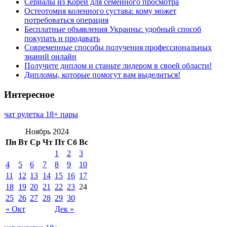
Сериалы из Кореи для семейного просмотра
Остеотомия коленного сустава: кому может
потребоваться операция
Бесплатные объявления Украины: удобный способ
покупать и продавать
Современные способы получения профессиональных
знаний онлайн
Получите диплом и станьте лидером в своей области!
Дипломы, которые помогут вам выделиться!
Интересное
чат рулетка 18+ пары
Ноябрь 2024
Пн
Вт
Ср
Чт
Пт
Сб
Вс
1
2
3
4
5
6
7
8
9
10
11
12
13
14
15
16
17
18
19
20
21
22
23
24
25
26
27
28
29
30
« Окт
Дек »