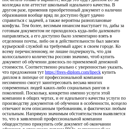
колледжа или аттестат школьный идеального качества. В
другом разе, применив приобретенный документ о наличии
образования вообще вряд ли доступно будет удачно
справиться с задачей, а также вероятны разноплановые
конфузы. Тем более, весомым нюансом выступает то, дабы за
готовым документом не приходилось куда-либо далековато
направляться, а его доступно было элементарно взять в
отделении почты, либо он в действительности был завезен
курьерской службой на требуемый адрес в своем городе. Ко
всему перечисленному, не лишне подчеркнуть, что для
колоссального количества россиян значимо, чтоб купить
документ об обучении довелось по приемлемой денежной
стоимости. Соответственно реально с уверенностью указать,
что предложения тут
https://frees-diplom.com/lipeck
купить
диплом в липецке от профессиональной компании
несомненно смогут заинтересовать весьма многих
современных людей каких-либо социальных рангов и
поколений. Поскольку, конкретно именно услуги этой
компании в общих чертах, и ее идеального качества услуги по
производству документов об обучении в особенности, всецело
отвечают всем описанным требованиям, и фактически любым
остальным. Напрямую значимым обстоятельством выявляется
то, что в заявленной профессиональной компании
общедоступно прикупить себе документ об окончании