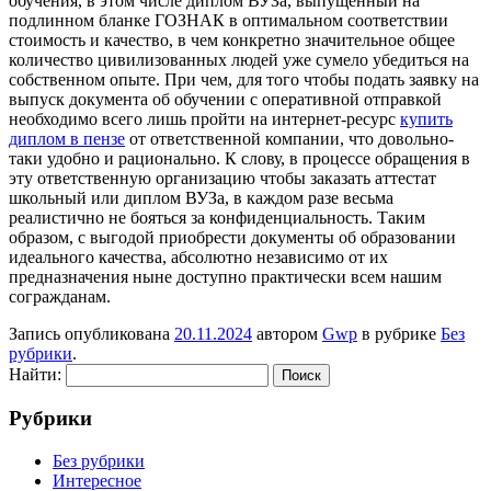
обучения, в этом числе диплом ВУЗа, выпущенный на
подлинном бланке ГОЗНАК в оптимальном соответствии
стоимость и качество, в чем конкретно значительное общее
количество цивилизованных людей уже сумело убедиться на
собственном опыте. При чем, для того чтобы подать заявку на
выпуск документа об обучении с оперативной отправкой
необходимо всего лишь пройти на интернет-ресурс
купить
диплом в пензе
от ответственной компании, что довольно-
таки удобно и рационально. К слову, в процессе обращения в
эту ответственную организацию чтобы заказать аттестат
школьный или диплом ВУЗа, в каждом разе весьма
реалистично не бояться за конфиденциальность. Таким
образом, с выгодой приобрести документы об образовании
идеального качества, абсолютно независимо от их
предназначения ныне доступно практически всем нашим
согражданам.
Запись опубликована
20.11.2024
автором
Gwp
в рубрике
Без
рубрики
.
Найти:
Рубрики
Без рубрики
Интересное