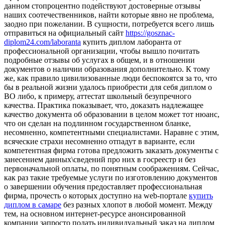
данном стопроцентно подействуют достоверные отзывы
наших соотечественников, найти которые явно не проблема,
заодно при пожелании. В сущности, потребуется всего лишь
отправиться на официальный сайт
https://gosznac-
diplom24.com/laboranta
купить диплом лаборанта от
профессиональной организации, чтобы вышло почитать
подробные отзывы об услугах в общем, и в отношении
документов о наличии образования дополнительно. К тому
же, как правило цивилизованные люди беспокоятся за то, что
бы в реальной жизни удалось приобрести для себя диплом о
ВО либо, к примеру, аттестат школьный безупречного
качества. Практика показывает, что, доказать надлежащее
качество документа об образовании в целом может тот нюанс,
что он сделан на подлинном государственном бланке,
несомненно, компетентными специалистами. Наравне с этим,
всяческие страхи несомненно отпадут в варианте, если
компетентная фирма готова предложить заказать документы с
занесением данных\сведений про них в госреестр и без
первоначальной оплаты, по понятным соображениям. Сейчас,
как раз такие требуемые услуги по изготовлению документов
о завершении обучения предоставляет профессиональная
фирма, прочесть о которых доступно на web-портале
купить
диплом в самаре
без разных хлопот в любой момент. Между
тем, на основном интернет-ресурсе анонсированной
компании запросто подать индивидуальный заказ на диплом