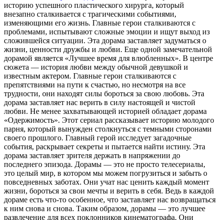
историю успешного пластического хирурга, который
внезапно сталкивается с трагическими событиями,
изменяющими его жизнь. Главные герои сталкиваются с
проблемами, испытывают сложные эмоции и ищут выход из
сложившейся ситуации. Эта дорама заставляет задуматься о
жизни, ценности дружбы и любви. Еще одной замечательной
дорамой является «Лучшее время для влюбленных». В центре
сюжета — история любви между обычной девушкой и
известным актером. Главные герои сталкиваются с
препятствиями на пути к счастью, но несмотря на все
трудности, они находят силы бороться за свою любовь. Эта
дорама заставляет нас верить в силу настоящей и чистой
любви. Не менее захватывающей историей обладает дорама
«Одержимость». Этот сериал рассказывает историю молодого
парня, который вынужден столкнуться с темными сторонами
своего прошлого. Главный герой исследует загадочные
события, раскрывает секреты и пытается найти истину. Эта
дорама заставляет зрителя держать в напряжении до
последнего эпизода. Дорамы — это не просто телесериалы,
это целый мир, в котором мы можем погрузиться и забыть о
повседневных заботах. Они учат нас ценить каждый момент
жизни, бороться за свои мечты и верить в себя. Ведь в каждой
дораме есть что-то особенное, что заставляет нас возвращаться
к ним снова и снова. Таким образом, дорамы — это лучшее
развлечение для всех поклонников кинематографа. Они