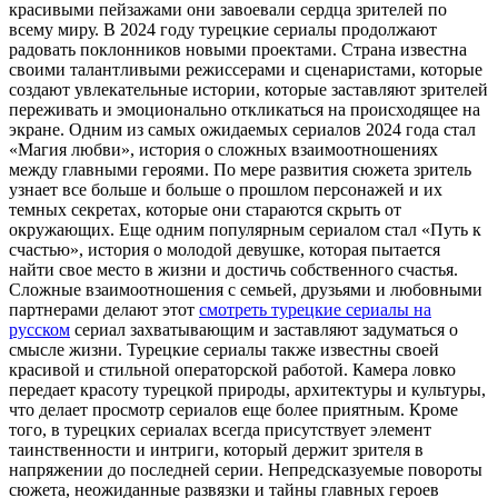
красивыми пейзажами они завоевали сердца зрителей по
всему миру. В 2024 году турецкие сериалы продолжают
радовать поклонников новыми проектами. Страна известна
своими талантливыми режиссерами и сценаристами, которые
создают увлекательные истории, которые заставляют зрителей
переживать и эмоционально откликаться на происходящее на
экране. Одним из самых ожидаемых сериалов 2024 года стал
«Магия любви», история о сложных взаимоотношениях
между главными героями. По мере развития сюжета зритель
узнает все больше и больше о прошлом персонажей и их
темных секретах, которые они стараются скрыть от
окружающих. Еще одним популярным сериалом стал «Путь к
счастью», история о молодой девушке, которая пытается
найти свое место в жизни и достичь собственного счастья.
Сложные взаимоотношения с семьей, друзьями и любовными
партнерами делают этот
смотреть турецкие сериалы на
русском
сериал захватывающим и заставляют задуматься о
смысле жизни. Турецкие сериалы также известны своей
красивой и стильной операторской работой. Камера ловко
передает красоту турецкой природы, архитектуры и культуры,
что делает просмотр сериалов еще более приятным. Кроме
того, в турецких сериалах всегда присутствует элемент
таинственности и интриги, который держит зрителя в
напряжении до последней серии. Непредсказуемые повороты
сюжета, неожиданные развязки и тайны главных героев