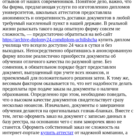
отзывов от наших современников. Понятное дело, важно, что
бы фирма, предлагающая услуги по изготовлению дипломов
университетов, школьных аттестатов предоставляла
анонимность и оперативность доставки документов в любой
требуемый населенный пункт в нашей державе. В реальной
жизни разыскать такого вида опытную фирму совсем не
сложность, — предостаточно обратиться на веб-сайт
https://archive-diplomy24.comdiplom-uchilishcha
купить диплом
училища что всецело доступно 24 часа в сутки и без
выходных. Непосредственно обратившись в анонсированную
фирму вполне реалистично приобрести документы об
обучении отличного качества по разумной цене. Без
сомнения, в обязательном порядке будет предоставлен
документ, выпущенный при учете всех нюансов, и
приемлемый для положительного решения затеи. К тому же,
весомым фактором оказывается то, что нет надобности делать
предоплаты при подаче заказа на документы о наличии
образования. Определенно при этом, необходимо поведать,
что о высоком качестве документов свидетельствует сразу
несколько нюансов. Изначально, документы о завершении
обучения делаются на оригинальных гознак-бланках. Вместе с
тем, легко оформить заказ на документ с записью данных в
базу реестра, на основании чего с ним заморочек явно не
станется. Оформить собственный заказ не сложность на
интернет-портале
купить аттестат
от надежной компании, а