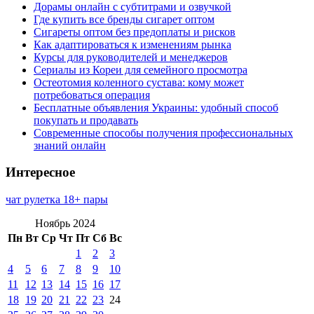
Дорамы онлайн с субтитрами и озвучкой
Где купить все бренды сигарет оптом
Сигареты оптом без предоплаты и рисков
Как адаптироваться к изменениям рынка
Курсы для руководителей и менеджеров
Сериалы из Кореи для семейного просмотра
Остеотомия коленного сустава: кому может
потребоваться операция
Бесплатные объявления Украины: удобный способ
покупать и продавать
Современные способы получения профессиональных
знаний онлайн
Интересное
чат рулетка 18+ пары
Ноябрь 2024
Пн
Вт
Ср
Чт
Пт
Сб
Вс
1
2
3
4
5
6
7
8
9
10
11
12
13
14
15
16
17
18
19
20
21
22
23
24