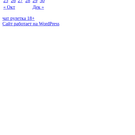
25
26
27
28
29
30
« Окт
Дек »
чат рулетка 18+
Сайт работает на WordPress