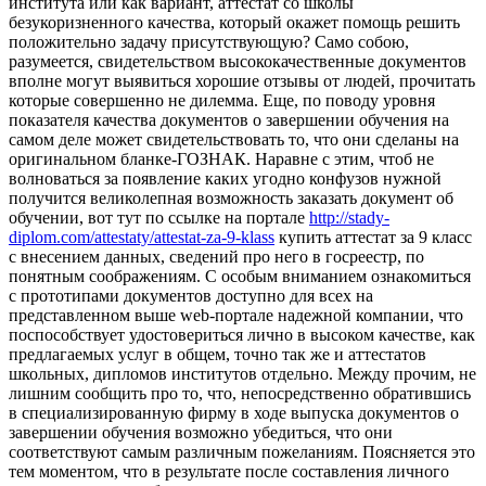
института или как вариант, аттестат со школы
безукоризненного качества, который окажет помощь решить
положительно задачу присутствующую? Само собою,
разумеется, свидетельством высококачественные документов
вполне могут выявиться хорошие отзывы от людей, прочитать
которые совершенно не дилемма. Еще, по поводу уровня
показателя качества документов о завершении обучения на
самом деле может свидетельствовать то, что они сделаны на
оригинальном бланке-ГОЗНАК. Наравне с этим, чтоб не
волноваться за появление каких угодно конфузов нужной
получится великолепная возможность заказать документ об
обучении, вот тут по ссылке на портале
http://stady-
diplom.com/attestaty/attestat-za-9-klass
купить аттестат за 9 класс
с внесением данных, сведений про него в госреестр, по
понятным соображениям. С особым вниманием ознакомиться
с прототипами документов доступно для всех на
представленном выше web-портале надежной компании, что
поспособствует удостовериться лично в высоком качестве, как
предлагаемых услуг в общем, точно так же и аттестатов
школьных, дипломов институтов отдельно. Между прочим, не
лишним сообщить про то, что, непосредственно обратившись
в специализированную фирму в ходе выпуска документов о
завершении обучения возможно убедиться, что они
соответствуют самым различным пожеланиям. Поясняется это
тем моментом, что в результате после составления личного