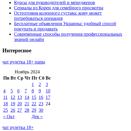
Курсы для руководителей и менеджеров
Сериалы из Кореи для семейного просмотра
Остеотомия коленного сустава: кому может
потребоваться операция
Бесплатные объявления Украины: удобный способ
покупать и продавать
Современные способы получения профессиональных
знаний онлайн
Интересное
чат рулетка 18+ пары
Ноябрь 2024
Пн
Вт
Ср
Чт
Пт
Сб
Вс
1
2
3
4
5
6
7
8
9
10
11
12
13
14
15
16
17
18
19
20
21
22
23
24
25
26
27
28
29
30
« Окт
Дек »
чат рулетка 18+