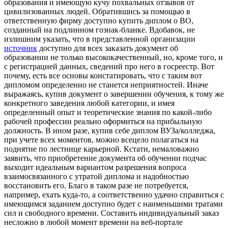
образования и имеющую кучу похвальных отзывов от
цивилизованных людей. Обратившись за помощью в
ответственную фирму доступно купить диплом о ВО,
созданный на подлинном гознак-бланке. Вдобавок, не
излишним указать, что в представленной организации
источник
доступно для всех заказать документ об
образовании не только высококачественный, но, кроме того, и
с регистрацией данных, сведений про него в госреестр. Вот
почему, есть все основы констатировать, что с таким вот
дипломом определенно не станется неприятностей. Иначе
выражаясь, купив документ о завершении обучения, к тому же
конкретного заведения любой категории, и имея
определенный опыт и теоретические знания по какой-либо
рабочей профессии реально оформиться на прибыльную
должность. В ином разе, купив себе диплом ВУЗа/колледжа,
при учете всех моментов, можно всецело полагаться на
поднятие по лестнице карьерной. Кстати, немаловажно
заявить, что приобретение документа об обучении подчас
выходит идеальным вариантом разрешения вопроса
взаимосвязанного с утратой диплома и надобностью
восстановить его. Благо в таком разе не потребуется,
например, ехать куда-то, а соответственно удачно справиться с
имеющимся заданием доступно будет с наименьшими тратами
сил и свободного времени. Составить индивидуальный заказ
несложно в любой момент времени на веб-портале