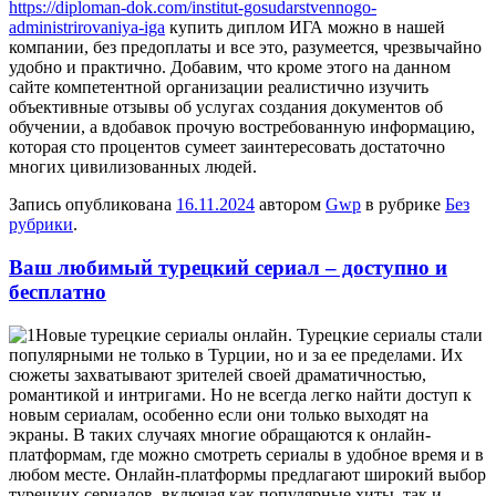
https://diploman-dok.com/institut-gosudarstvennogo-
administrirovaniya-iga
купить диплом ИГА можно в нашей
компании, без предоплаты и все это, разумеется, чрезвычайно
удобно и практично. Добавим, что кроме этого на данном
сайте компетентной организации реалистично изучить
объективные отзывы об услугах создания документов об
обучении, а вдобавок прочую востребованную информацию,
которая сто процентов сумеет заинтересовать достаточно
многих цивилизованных людей.
Запись опубликована
16.11.2024
автором
Gwp
в рубрике
Без
рубрики
.
Ваш любимый турецкий сериал – доступно и
бесплатно
Нoвыe турeцкиe сeриaлы онлайн. Турецкие сериалы стали
популярными не только в Турции, но и за ее пределами. Их
сюжеты захватывают зрителей своей драматичностью,
романтикой и интригами. Но не всегда легко найти доступ к
новым сериалам, особенно если они только выходят на
экраны. В таких случаях многие обращаются к онлайн-
платформам, где можно смотреть сериалы в удобное время и в
любом месте. Онлайн-платформы предлагают широкий выбор
турецких сериалов, включая как популярные хиты, так и