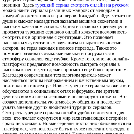
новинки. Здесь
турецкий сериал смотреть онлайн на русском
можно найти сериалы различных жанров: от мелодрам и
комедий до детективов и триллеров. Каждый найдет что-то по
душе и сможет насладиться захватывающими сюжетами и
высоким качеством съемок. Одним из главных преимуществ
просмотра турецких сериалов онлайн является возможность
смотреть их в оригинале с субтитрами. Это позволяет
насладиться аутентичным звучанием и выразительностью
актеров, не теряя важных нюансов перевода. Также это
помогает развивать языковые навыки и погружаться в
атмосферу сериалов еще глубже. Кроме того, многие онлайн-
платформы предлагают возможность смотреть сериалы в
высоком качестве, что делает просмотр еще более приятным.
Благодаря современным технологиям зритель может
насладиться четким изображением и качественным звуком,
почти как в кинотеатре. Новые турецкие сериалы также часто
обсуждаются в социальных сетях и форумах, где зрители
делятся своими впечатлениями и анализируют сюжеты. Это
создает дополнительную атмосферу общения и позволяет
узнать мнение других любителей турецких сериалов.
Смотреть турецкие сериалы онлайн удобно и доступно для
всех, кто желает окунуться в мир захватывающих историй и
ярких персонажей. Новые сериалы постоянно обновляются на
платформах, что позволяет быть в курсе последних трендов и