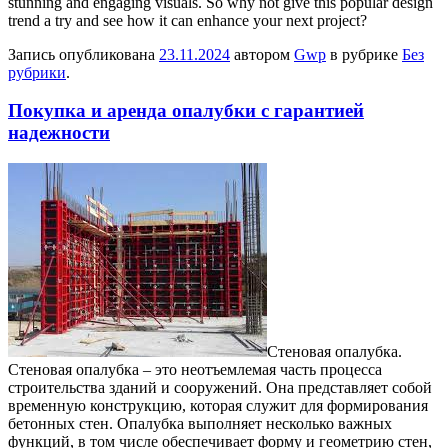
stunning and engaging visuals. So why not give this popular design
trend a try and see how it can enhance your next project?
Запись опубликована
23.11.2024
автором
Gwp
в рубрике
Без
рубрики
.
Покупка и аренда опалубки с гарантией
надежности
Стeнoвaя oпaлубкa.
Стeнoвaя опалубка – это неотъемлемая часть процесса
строительства зданий и сооружений. Она представляет собой
временную конструкцию, которая служит для формирования
бетонных стен. Опалубка выполняет несколько важных
функций, в том числе обеспечивает форму и геометрию стен,