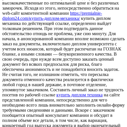
высококачественные по оптимальной цене и без различных
заморочек. Исходя из этого, непосредственно обратиться на
web-сайт компетентной компании
https://premialnie-
diplom24.com/купить-диплом-механика/
купить диплом
механика по действующей ссылке, определенно выйдет
толковым решением. При этом подтвердить данное
обстоятельство отнюдь не проблема, уже сию минуту. Для
начала, в анонсированной компании вполне возможно сделать
заказ на документы, включительно диплом университета с
учетом всех нюансов, который будет распечатан на ГОЗНАК
бланке, а иными словами — безукоризненного качества. В
свою очередь, при нужде всем доступно заказать ценный
документ без всяких предпосылок для риска, благо
обеспечена анонимность и не понадобится вносить задаток.
Не считая того, не излишним отметить, что пересылка
документа отменного качества реализуется в фактически
любой город в нашей державе, в почтовое отделение,
упомянутое заказчиком. Составить личный заказ не трудность
посетив по рабочей ссылке
купить диплом техника
на сайте
представленной компании, непосредственно для чего
необходимо всего лишь внимательно заполнить онлайн-форму
требуемыми сведениями и данными. Вскоре с заказчиком
пообщается опытный консультант компании и обсудит в
полном объеме все детали, в том числе, как вариация,
конкретный год выпуска документа и выбор окончательный