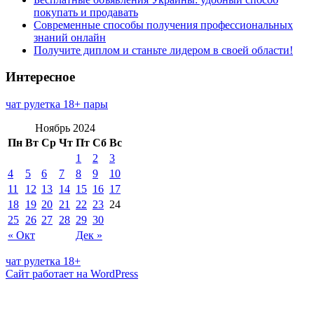
покупать и продавать
Современные способы получения профессиональных
знаний онлайн
Получите диплом и станьте лидером в своей области!
Интересное
чат рулетка 18+ пары
Ноябрь 2024
Пн
Вт
Ср
Чт
Пт
Сб
Вс
1
2
3
4
5
6
7
8
9
10
11
12
13
14
15
16
17
18
19
20
21
22
23
24
25
26
27
28
29
30
« Окт
Дек »
чат рулетка 18+
Сайт работает на WordPress