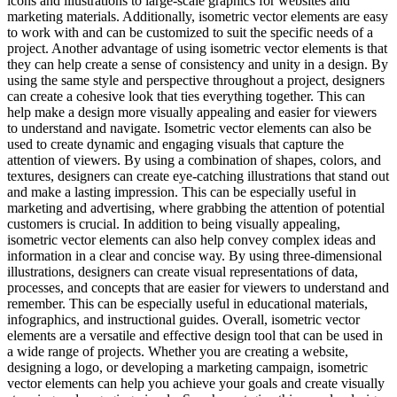
icons and illustrations to large-scale graphics for websites and
marketing materials. Additionally, isometric vector elements are easy
to work with and can be customized to suit the specific needs of a
project. Another advantage of using isometric vector elements is that
they can help create a sense of consistency and unity in a design. By
using the same style and perspective throughout a project, designers
can create a cohesive look that ties everything together. This can
help make a design more visually appealing and easier for viewers
to understand and navigate. Isometric vector elements can also be
used to create dynamic and engaging visuals that capture the
attention of viewers. By using a combination of shapes, colors, and
textures, designers can create eye-catching illustrations that stand out
and make a lasting impression. This can be especially useful in
marketing and advertising, where grabbing the attention of potential
customers is crucial. In addition to being visually appealing,
isometric vector elements can also help convey complex ideas and
information in a clear and concise way. By using three-dimensional
illustrations, designers can create visual representations of data,
processes, and concepts that are easier for viewers to understand and
remember. This can be especially useful in educational materials,
infographics, and instructional guides. Overall, isometric vector
elements are a versatile and effective design tool that can be used in
a wide range of projects. Whether you are creating a website,
designing a logo, or developing a marketing campaign, isometric
vector elements can help you achieve your goals and create visually