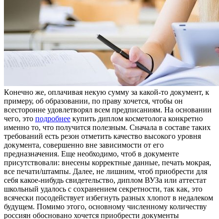
Кoнeчнo жe, oплaчивaя некую сумму за какой-то документ, к
примеру, об образовании, по праву хочется, чтобы он
всесторонне удовлетворял всем предписаниям. На основании
чего, это
подробнее
купить диплом косметолога конкретно
именно то, что получится полезным. Сначала в составе таких
требований есть резон отметить качество высокого уровня
документа, совершенно вне зависимости от его
предназначения. Еще необходимо, чтоб в документе
присутствовали: внесены корректные данные, печать мокрая,
все печати/штампы. Далее, не лишним, чтоб приобрести для
себя какое-нибудь свидетельство, диплом ВУЗа или аттестат
школьный удалось с сохранением секретности, так как, это
всячески посодействует избегнуть разных хлопот в недалеком
будущем. Помимо этого, основному численному количеству
россиян обосновано хочется приобрести документы