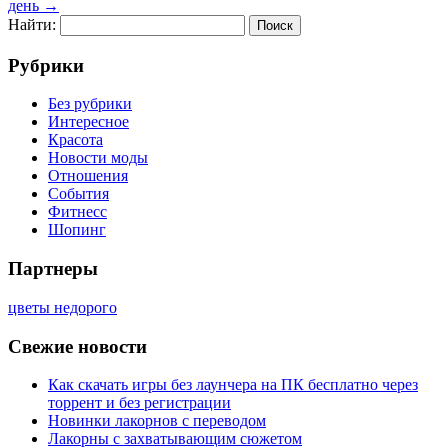
день
→
Найти:
Рубрики
Без рубрики
Интересное
Красота
Новости моды
Отношения
События
Фитнесс
Шопинг
Партнеры
цветы недорого
Свежие новости
Как скачать игры без лаунчера на ПК бесплатно через
торрент и без регистрации
Новинки лакорнов с переводом
Лакорны с захватывающим сюжетом