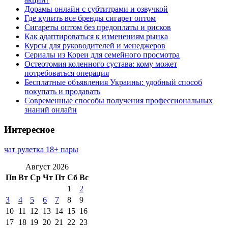
Дорамы онлайн с субтитрами и озвучкой
Где купить все бренды сигарет оптом
Сигареты оптом без предоплаты и рисков
Как адаптироваться к изменениям рынка
Курсы для руководителей и менеджеров
Сериалы из Кореи для семейного просмотра
Остеотомия коленного сустава: кому может
потребоваться операция
Бесплатные объявления Украины: удобный способ
покупать и продавать
Современные способы получения профессиональных
знаний онлайн
Интересное
чат рулетка 18+ пары
Август 2026
Пн
Вт
Ср
Чт
Пт
Сб
Вс
1
2
3
4
5
6
7
8
9
10
11
12
13
14
15
16
17
18
19
20
21
22
23