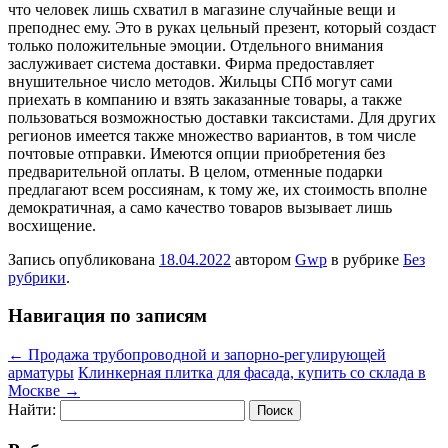
что человек лишь схватил в магазине случайные вещи и
преподнес ему. Это в руках цельный презент, который создаст
только положительные эмоции. Отдельного внимания
заслуживает система доставки. Фирма предоставляет
внушительное число методов. Жильцы СПб могут сами
приехать в компанию и взять заказанные товары, а также
пользоваться возможностью доставки таксистами. Для других
регионов имеется также множество вариантов, в том числе
почтовые отправки. Имеются опции приобретения без
предварительной оплаты. В целом, отменные подарки
предлагают всем россиянам, к тому же, их стоимость вполне
демократичная, а само качество товаров вызывает лишь
восхищение.
Запись опубликована
18.04.2022
автором
Gwp
в рубрике
Без
рубрики
.
Навигация по записям
←
Продажа трубопроводной и запорно-регулирующей
арматуры
Клинкерная плитка для фасада, купить со склада в
Москве
→
Найти: