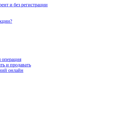
рент и без регистрации
акции?
я операция
ть и продавать
ний онлайн