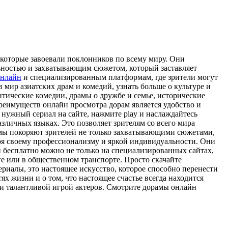
которые завоевали поклонников по всему миру. Они
ьностью и захватывающим сюжетом, который заставляет
онлайн
и специализированным платформам, где зрители могут
мир азиатских драм и комедий, узнать больше о культуре и
тические комедии, драмы о дружбе и семье, исторические
реимуществ онлайн просмотра дорам является удобство и
 нужный сериал на сайте, нажмите play и наслаждайтесь
зличных языках. Это позволяет зрителям со всего мира
амы покоряют зрителей не только захватывающими сюжетами,
ря своему профессионализму и яркой индивидуальности. Они
н бесплатно можно не только на специализированных сайтах,
ге или в общественном транспорте. Просто скачайте
риалы, это настоящее искусство, которое способно перенести
ях жизни и о том, что настоящее счастье всегда находится
 и талантливой игрой актеров. Смотрите дорамы онлайн