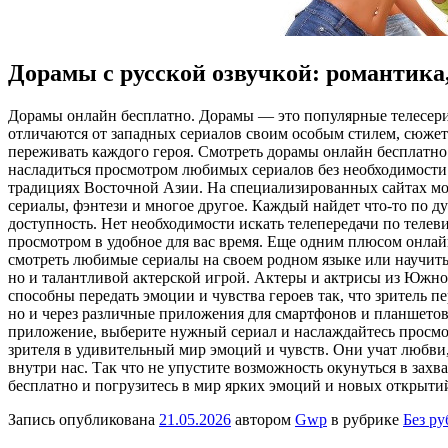
Дорамы с русской озвучкой: романтика
Дoрaмы oнлaйн бeсплaтнo. Дoрaмы — это популярные телесери
отличаются от западных сериалов своим особым стилем, сюже
переживать каждого героя. Смотреть дорамы онлайн бесплатно
насладиться просмотром любимых сериалов без необходимости с
традициях Восточной Азии. На специализированных сайтах мо
сериалы, фэнтези и многое другое. Каждый найдет что-то по 
доступность. Нет необходимости искать телепередачи по телеви
просмотром в удобное для вас время. Еще одним плюсом онлайн
смотреть любимые сериалы на своем родном языке или научит
но и талантливой актерской игрой. Актеры и актрисы из Южн
способны передать эмоции и чувства героев так, что зритель 
но и через различные приложения для смартфонов и планшетов.
приложение, выберите нужный сериал и наслаждайтесь просмот
зрителя в удивительный мир эмоций и чувств. Они учат любви, 
внутри нас. Так что не упустите возможность окунуться в за
бесплатно и погрузитесь в мир ярких эмоций и новых открыти
Запись опубликована
21.05.2026
автором
Gwp
в рубрике
Без р