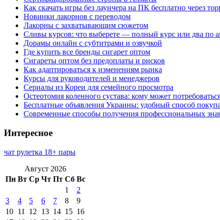
Как скачать игры без лаунчера на ПК бесплатно через тор
Новинки лакорнов с переводом
Лакорны с захватывающим сюжетом
Сливы курсов: что выберете — полный курс или два по 
Дорамы онлайн с субтитрами и озвучкой
Где купить все бренды сигарет оптом
Сигареты оптом без предоплаты и рисков
Как адаптироваться к изменениям рынка
Курсы для руководителей и менеджеров
Сериалы из Кореи для семейного просмотра
Остеотомия коленного сустава: кому может потребоватьс
Бесплатные объявления Украины: удобный способ покупа
Современные способы получения профессиональных зна
Интересное
чат рулетка 18+ пары
Август 2026
Пн
Вт
Ср
Чт
Пт
Сб
Вс
1
2
3
4
5
6
7
8
9
10
11
12
13
14
15
16