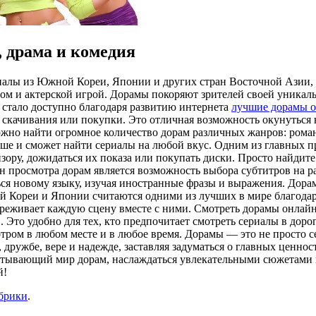
, драма и комедия
алы из Южной Кореи, Японии и других стран Восточной Азии, 
том и актерской игрой. Дорамы покоряют зрителей своей уникал
 стало доступно благодаря развитию интернета
лучшие дорамы 
качивания или покупки. Это отличная возможность окунуться в 
жно найти огромное количество дорам различных жанров: роман
душе и сможет найти сериалы на любой вкус. Одним из главных п
зору, дожидаться их показа или покупать диски. Просто найдите
 просмотра дорам является возможность выбора субтитров на ра
ься новому языку, изучая иностранные фразы и выражения. Дор
ой Кореи и Японии считаются одними из лучших в мире благода
переживает каждую сцену вместе с ними. Смотреть дорамы онлай
 Это удобно для тех, кто предпочитает смотреть сериалы в доро
ром в любом месте и в любое время. Дорамы — это не просто се
дружбе, вере и надежде, заставляя задуматься о главных ценност
хватывающий мир дорам, наслаждаться увлекательными сюжетами
й!
убрики
.