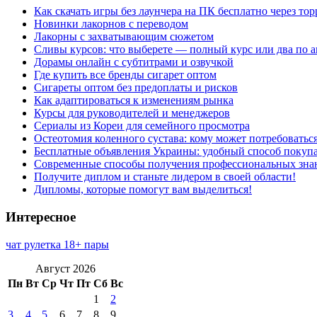
Как скачать игры без лаунчера на ПК бесплатно через тор
Новинки лакорнов с переводом
Лакорны с захватывающим сюжетом
Сливы курсов: что выберете — полный курс или два по 
Дорамы онлайн с субтитрами и озвучкой
Где купить все бренды сигарет оптом
Сигареты оптом без предоплаты и рисков
Как адаптироваться к изменениям рынка
Курсы для руководителей и менеджеров
Сериалы из Кореи для семейного просмотра
Остеотомия коленного сустава: кому может потребоватьс
Бесплатные объявления Украины: удобный способ покупа
Современные способы получения профессиональных зна
Получите диплом и станьте лидером в своей области!
Дипломы, которые помогут вам выделиться!
Интересное
чат рулетка 18+ пары
Август 2026
Пн
Вт
Ср
Чт
Пт
Сб
Вс
1
2
3
4
5
6
7
8
9