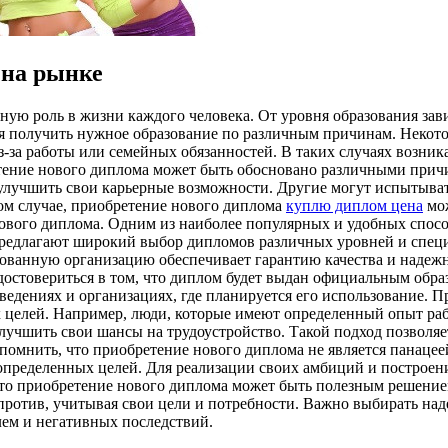
 на рынке
ую роль в жизни каждого человека. От уровня образования завис
ся получить нужное образование по различным причинам. Некото
з-за работы или семейных обязанностей. В таких случаях возни
ение нового диплома может быть обосновано различными причи
улучшить свои карьерные возможности. Другие могут испытыват
ом случае, приобретение нового диплома
куплю диплом цена
мож
ового диплома. Одним из наиболее популярных и удобных спосо
редлагают широкий выбор дипломов различных уровней и специ
рованную организацию обеспечивает гарантию качества и надеж
остовериться в том, что диплом будет выдан официальным образ
аведениях и организациях, где планируется его использование. 
 целей. Например, люди, которые имеют определенный опыт раб
улучшить свои шансы на трудоустройство. Такой подход позволя
омнить, что приобретение нового диплома не является панацеей
определенных целей. Для реализации своих амбиций и построен
 что приобретение нового диплома может быть полезным решени
и против, учитывая свои цели и потребности. Важно выбирать на
ем и негативных последствий.