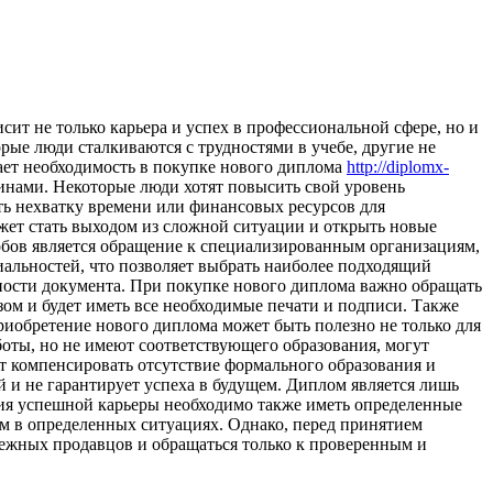
ит не только карьера и успех в профессиональной сфере, но и
рые люди сталкиваются с трудностями в учебе, другие не
кает необходимость в покупке нового диплома
http://diplomx-
нами. Некоторые люди хотят повысить свой уровень
ь нехватку времени или финансовых ресурсов для
ет стать выходом из сложной ситуации и открыть новые
бов является обращение к специализированным организациям,
альностей, что позволяет выбрать наиболее подходящий
ности документа. При покупке нового диплома важно обращать
ом и будет иметь все необходимые печати и подписи. Также
Приобретение нового диплома может быть полезно не только для
оты, но не имеют соответствующего образования, могут
ет компенсировать отсутствие формального образования и
 и не гарантирует успеха в будущем. Диплом является лишь
ия успешной карьеры необходимо также иметь определенные
ем в определенных ситуациях. Однако, перед принятием
дежных продавцов и обращаться только к проверенным и