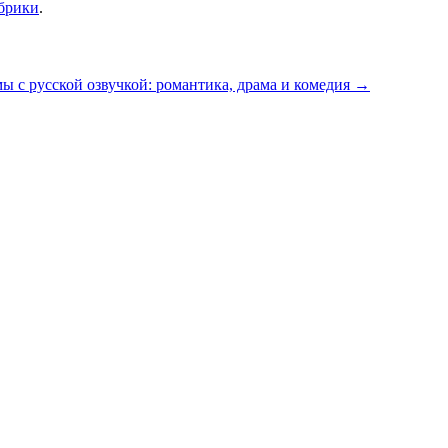
убрики
.
ы с русской озвучкой: романтика, драма и комедия
→