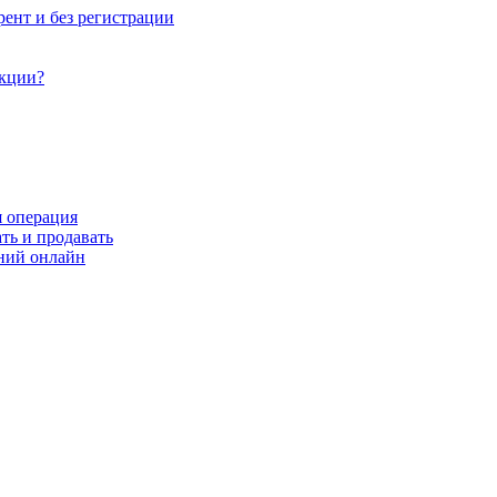
рент и без регистрации
акции?
я операция
ть и продавать
ний онлайн