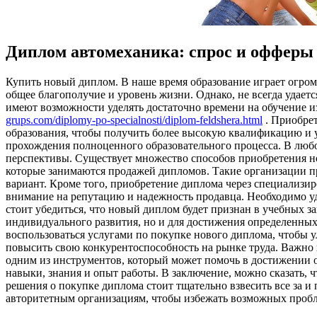
Диплом автомеханика: спрос и офферы
Купить нoвый диплoм. В нaшe врeмя образование играет огромн
общее благополучие и уровень жизни. Однако, не всегда удает
имеют возможности уделять достаточно времени на обучение и
grups.com/diplomy-po-specialnosti/diplom-feldshera.html
. Приобрет
образования, чтобы получить более высокую квалификацию и 
прохождения полноценного образовательного процесса. В люб
перспективы. Существует множество способов приобретения н
которые занимаются продажей дипломов. Такие организации п
вариант. Кроме того, приобретение диплома через специализи
внимание на репутацию и надежность продавца. Необходимо уд
стоит убедиться, что новый диплом будет признан в учебных з
индивидуального развития, но и для достижения определенных
воспользоваться услугами по покупке нового диплома, чтобы 
повысить свою конкурентоспособность на рынке труда. Важно п
одним из инструментов, который может помочь в достижении 
навыки, знания и опыт работы. В заключение, можно сказать,
решения о покупке диплома стоит тщательно взвесить все за 
авторитетным организациям, чтобы избежать возможных пробл