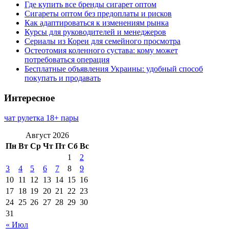
Где купить все бренды сигарет оптом
Сигареты оптом без предоплаты и рисков
Как адаптироваться к изменениям рынка
Курсы для руководителей и менеджеров
Сериалы из Кореи для семейного просмотра
Остеотомия коленного сустава: кому может
потребоваться операция
Бесплатные объявления Украины: удобный способ
покупать и продавать
Интересное
чат рулетка 18+ пары
Август 2026
Пн
Вт
Ср
Чт
Пт
Сб
Вс
1
2
3
4
5
6
7
8
9
10
11
12
13
14
15
16
17
18
19
20
21
22
23
24
25
26
27
28
29
30
31
« Июл