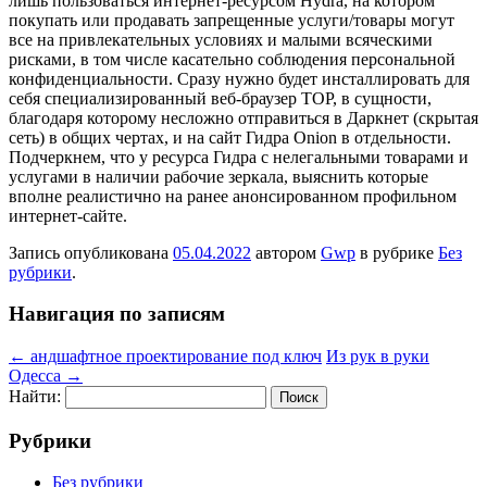
лишь пользоваться интернет-ресурсом Hydra, на котором
покупать или продавать запрещенные услуги/товары могут
все на привлекательных условиях и малыми всяческими
рисками, в том числе касательно соблюдения персональной
конфиденциальности. Сразу нужно будет инсталлировать для
себя специализированный веб-браузер ТОР, в сущности,
благодаря которому несложно отправиться в Даркнет (скрытая
сеть) в общих чертах, и на сайт Гидра Onion в отдельности.
Подчеркнем, что у ресурса Гидра с нелегальными товарами и
услугами в наличии рабочие зеркала, выяснить которые
вполне реалистично на ранее анонсированном профильном
интернет-сайте.
Запись опубликована
05.04.2022
автором
Gwp
в рубрике
Без
рубрики
.
Навигация по записям
←
андшафтное проектирование под ключ
Из рук в руки
Одесса
→
Найти:
Рубрики
Без рубрики