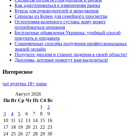
Как адаптироваться к изменениям рынка
Курсы для руководителей и менеджеров
Сериалы из Кореи для семейного просмотра
Остеотомия коленного сустава: кому может
потребоваться операция
Бесплатные объявления Украины: удобный способ
покупать и продавать
Современные способы получения профессиональных
знаний онлайн
Получите диплом и станьте лидером в своей области!
Дипломы, которые помогут вам выделиться!
Интересное
чат рулетка 18+ пары
Август 2026
Пн
Вт
Ср
Чт
Пт
Сб
Вс
1
2
3
4
5
6
7
8
9
10
11
12
13
14
15
16
17
18
19
20
21
22
23
24
25
26
27
28
29
30