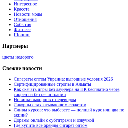
Интересное
Красота
Новости моды
Отношения
События
Фитнесс
Шопинг
Партнеры
цветы недорого
Свежие новости
Сигареты оптом Украина: выгодные условия 2026
Сертифицированные стропы в Алматы
Как скачать игры без лаунчера на ПК бесплатно через
торрент и без регистрации
Новинки лакорнов с переводом
Лакорны с захватывающим сюжетом
Сливы курсов: что выберете — полный курс или два по
акции?
Дорамы онлайн с субтитрами и озвучкой
Где купить все бренды сигарет оптом