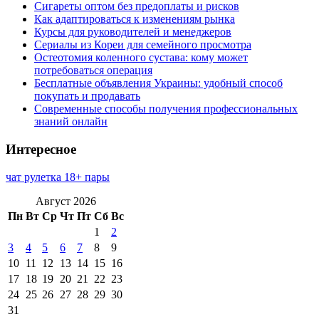
Сигареты оптом без предоплаты и рисков
Как адаптироваться к изменениям рынка
Курсы для руководителей и менеджеров
Сериалы из Кореи для семейного просмотра
Остеотомия коленного сустава: кому может
потребоваться операция
Бесплатные объявления Украины: удобный способ
покупать и продавать
Современные способы получения профессиональных
знаний онлайн
Интересное
чат рулетка 18+ пары
Август 2026
Пн
Вт
Ср
Чт
Пт
Сб
Вс
1
2
3
4
5
6
7
8
9
10
11
12
13
14
15
16
17
18
19
20
21
22
23
24
25
26
27
28
29
30
31