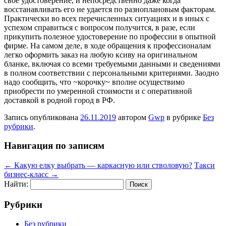
свое удостоверение, и непосредственно даже когда
восстанавливать его не удается по разноплановым факторам.
Практически во всех перечисленных ситуациях и в иных с
успехом справиться с вопросом получится, в разе, если
прикупить полезное удостоверение по профессии в опытной
фирме. На самом деле, в ходе обращения к профессионалам
легко оформить заказ на любую ксиву на оригинальном
бланке, включая со всеми требуемыми данными и сведениями
в полном соответствии с персональными критериями. Заодно
надо сообщить, что ~корочку~ вполне осуществимо
приобрести по умеренной стоимости и с оперативной
доставкой в родной город в РФ.
Запись опубликована
26.11.2019
автором
Gwp
в рубрике
Без
рубрики
.
Навигация по записям
←
Какую елку выбрать — каркасную или стволовую?
Такси
бизнес-класс
→
Найти:
Рубрики
Без рубрики