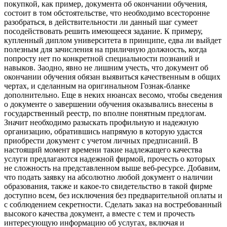
покупкой, как пример, документа об окончании обучения,
состоит в том обстоятельстве, что необходимо всесторонне
разобраться, в действительности ли данный шаг сумеет
посодействовать решить имеющееся задание. К примеру,
купленный диплом университета в принципе, едва ли выйдет
полезным для зачисления на приличную должность, когда
попросту нет по конкретной специальности познаний и
навыков. Заодно, явно не лишним учесть, что документ об
окончании обучения обязан выявиться качественным в общих
чертах, и сделанным на оригинальном Гознак-бланке
дополнительно. Еще в неких нюансах весомо, чтобы сведения
о документе о завершении обучения оказывались внесены в
государственный реестр, по вполне понятным предлогам.
Значит необходимо разыскать профильную и надежную
организацию, обратившись напрямую в которую удастся
приобрести документ с учетом личных предписаний. В
настоящий момент времени такие надлежащего качества
услуги предлагаются надежной фирмой, прочесть о которых
не сложность на представленном выше веб-ресурсе. Добавим,
что подать заявку на абсолютно любой документ о наличии
образования, также и какое-то свидетельство в такой фирме
доступно всем, без исключения без предварительной оплаты и
с соблюдением секретности. Сделать заказ на востребованный
высокого качества документ, а вместе с тем и прочесть
интересующую информацию об услугах, включая и