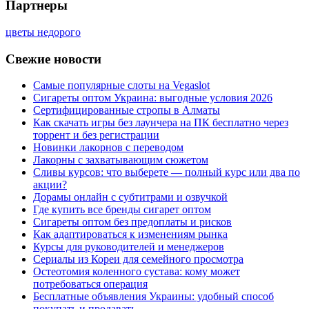
Партнеры
цветы недорого
Свежие новости
Самые популярные слоты на Vegaslot
Сигареты оптом Украина: выгодные условия 2026
Сертифицированные стропы в Алматы
Как скачать игры без лаунчера на ПК бесплатно через
торрент и без регистрации
Новинки лакорнов с переводом
Лакорны с захватывающим сюжетом
Сливы курсов: что выберете — полный курс или два по
акции?
Дорамы онлайн с субтитрами и озвучкой
Где купить все бренды сигарет оптом
Сигареты оптом без предоплаты и рисков
Как адаптироваться к изменениям рынка
Курсы для руководителей и менеджеров
Сериалы из Кореи для семейного просмотра
Остеотомия коленного сустава: кому может
потребоваться операция
Бесплатные объявления Украины: удобный способ
покупать и продавать