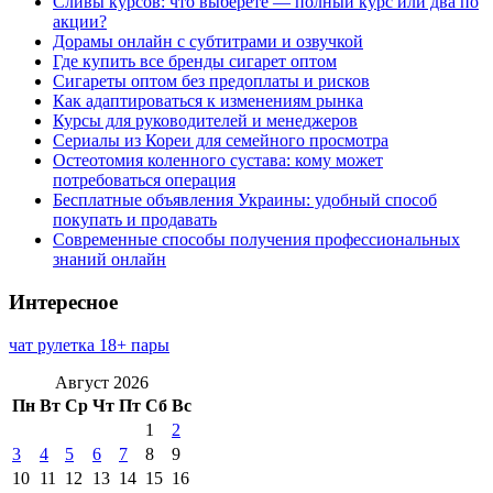
Сливы курсов: что выберете — полный курс или два по
акции?
Дорамы онлайн с субтитрами и озвучкой
Где купить все бренды сигарет оптом
Сигареты оптом без предоплаты и рисков
Как адаптироваться к изменениям рынка
Курсы для руководителей и менеджеров
Сериалы из Кореи для семейного просмотра
Остеотомия коленного сустава: кому может
потребоваться операция
Бесплатные объявления Украины: удобный способ
покупать и продавать
Современные способы получения профессиональных
знаний онлайн
Интересное
чат рулетка 18+ пары
Август 2026
Пн
Вт
Ср
Чт
Пт
Сб
Вс
1
2
3
4
5
6
7
8
9
10
11
12
13
14
15
16