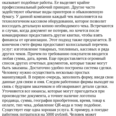
оказывает подобные работы. Ее выделяет крайне
профессиональный рабочий принцип. Другие часто
задействуют обычные виды принтеров и обыкновенную
бумагу. У данной компании каждый чек выполняется на
технологичном кассовом оборудовании, которое позволит
воссоздать детальную копию необходимого чека. Встречаются
и случаи, когда документ не потерян, но хочется после
командировки предоставить другие квитки, чтобы взять
финансы от организации. Этот подход также предлагается. В
конечном счете фирма предоставит колоссальный перечень
услуг: изготовление товарных, топливных, кассовых и ряда
других чеков. Причем по требованию покупателя вводится
любая сумма, дата, время. Еще предоставляется огромный
список других отчетных документов, которые также могут
быть заказаны. Достаточно удобно построена система сделки.
Человеку нужно осуществить несколько простых
манипуляций. В первую очередь, заполнить форму, введя свои
данные для связи и имя. Следом работники фирмы выходят на
связь с будущим заказчиком и обговаривают детали сделки.
Уточняются все нюансы, которые могут пригодиться при
производстве документа, а точнее наличие логотипа
продавца, сумма, география приобретения, время, товар к
оплате, тип чека, добавление QR-кода и тому подобное.
Существует еще одна хорошая услуга. К примеру, в поездке
работник потратился на 5000 рублей. Человек может