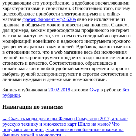
упрощающим его употребление, а вдобавок впечатляющими
характеристиками и свойствами. Относительно того, почему
целесообразнее приобрести электроинструмент в online-
магазине
фрезер фиолент мф2-620э
явно не исключение из
правила, в общем-то можно привести ряд нюансов. Скажем,
для примера, веским превосходством профильного интернет-
магазина выступает то, что в нем есть солидный ассортимент
модификаций новейшего и надежного инструмента нужного
для решения разных задач и целей. Вдобавок, важно заметить
в отношении того, что в web магазине весь без исключения
ручной электроинструмент продается в идеальном сочетании
стоимость и качество. Соответственно, обратившись в
онлайн-магазин в любой удобный момент времени запросто
выбрать ручной электроинструмент в строгом соответствии с
личными нуждами и денежными возможностями.
Запись опубликована
20.02.2018
автором
Gwp
в рубрике
Без
рубрики
.
Навигация по записям
←
Скачать моды для игры Фермер Симулятор 2017, а также
русскую технику и множество карт
Шило на мыло? Что
получают женщины, чьи новые возлюбленные похожи на
бывших мужей в молодости
→