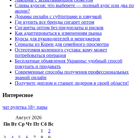
Сливы курсов: что выберете — полный курс или два по
акции?
Дорамы онлайн с субтитрами и озвучкой
Где купить все бренды сигарет оптом
Сигареты оптом без предоплаты и рисков
Как адаптироваться к изменениям рынка
Курсы для руководителей и менеджеров
Сериалы из Кореи для семейного просмотра
Остеотомия коленного сустава: кому может
потребоваться операция
Бесплатные объявления Украины: удобный способ
покупать и продавать
Современные способы получения профессиональных
знаний онлайн
Получите диплом и станьте лидером в своей области!
Интересное
чат рулетка 18+ пары
Август 2026
Пн
Вт
Ср
Чт
Пт
Сб
Вс
1
2
3
4
5
6
7
8
9