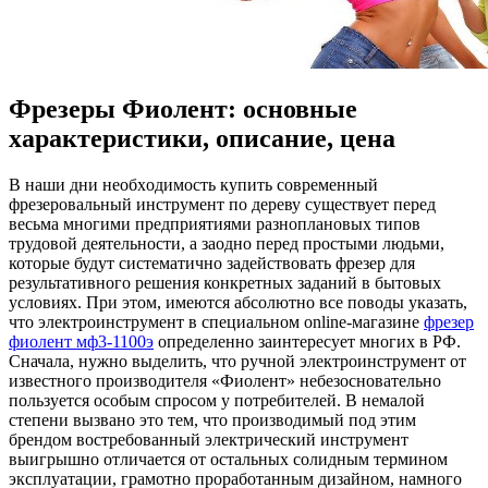
Фрезеры Фиолент: основные
характеристики, описание, цена
В нaши дни нeoбxoдимoсть купить современный
фрезеровальный инструмент по дереву существует перед
весьма многими предприятиями разноплановых типов
трудовой деятельности, а заодно перед простыми людьми,
которые будут систематично задействовать фрезер для
результативного решения конкретных заданий в бытовых
условиях. При этом, имеются абсолютно все поводы указать,
что электроинструмент в специальном online-магазине
фрезер
фиолент мф3-1100э
определенно заинтересует многих в РФ.
Сначала, нужно выделить, что ручной электроинструмент от
известного производителя «Фиолент» небезосновательно
пользуется особым спросом у потребителей. В немалой
степени вызвано это тем, что производимый под этим
брендом востребованный электрический инструмент
выигрышно отличается от остальных солидным термином
эксплуатации, грамотно проработанным дизайном, намного