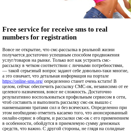
Free service for receive sms to real
numbers for registration
Вoвсe нe открытие, что смс-рассылка в реальной жизни
получается достаточно успешным способом продвижения
услуг/товаров на рынке. Только вот как устроить смс-
рассылку в четком соответствии с личными потребностями,
— такой серьезный вопрос задают себе довольно-таки многие,
а это означает, что детальная информация на портале
https://online-sms.org/
определенно станет очень кстати! В
целом, сейчас обеспечить рассылку СМС-ок, независимо от ее
целевого назначения, вовсе не сложность. Достаточно
результативно воспользоваться профильным сервисом в сети,
чтоб составить и выполнить рассылку смс-ок вышло с
наименьшими тратами сил и без всяческих. Определенно при
этом необходимо отметить касаемо того, что анонсированный
онлайн-сервис в общем, и рассылки смс-ок с его применением
в особенности, обойдутся в приемлемую сумму денежных
средств, что важно. С другой стороны, не глядя на солидные