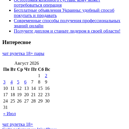
потребоваться операция
Бесплатные объявления Украины: удобный способ
покупать и продавать
Современные способы получения профессиональных
знаний онлайн
Получите диплом и станьте лидером в своей области!
Интересное
чат рулетка 18+ пары
Август 2026
Пн
Вт
Ср
Чт
Пт
Сб
Вс
1
2
3
4
5
6
7
8
9
10
11
12
13
14
15
16
17
18
19
20
21
22
23
24
25
26
27
28
29
30
31
« Июл
чат рулетка 18+