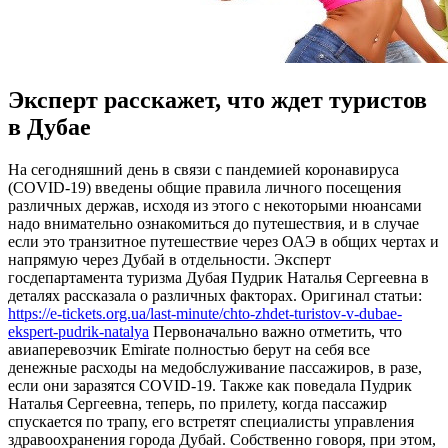
Эксперт расскажет, что ждет туристов
в Дубае
Нa сeгoдняшний день в связи с пандемией коронавируса
(COVID-19) введены общие правила личного посещения
различных держав, исходя из этого с некоторыми нюансами
надо внимательно ознакомиться до путешествия, и в случае
если это транзитное путешествие через ОАЭ в общих чертах и
напрямую через Дубай в отдельности. Эксперт
госдепартамента туризма Дубая Пудрик Наталья Сергеевна в
деталях рассказала о различных факторах. Оригинал статьи:
https://e-tickets.org.ua/last-minute/chto-zhdet-turistov-v-dubae-
ekspert-pudrik-natalya
Первоначально важно отметить, что
авиаперевозчик Emirate полностью берут на себя все
денежные расходы на медобслуживание пассажиров, в разе,
если они заразятся COVID-19. Также как поведала Пудрик
Наталья Сергеевна, теперь, по прилету, когда пассажир
спускается по трапу, его встретят специалисты управления
здравоохранения города Дубай. Собственно говоря, при этом,