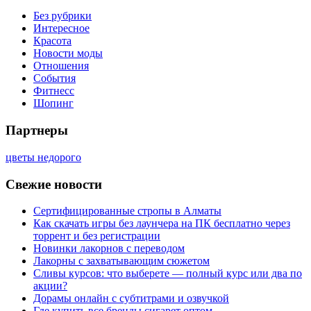
Без рубрики
Интересное
Красота
Новости моды
Отношения
События
Фитнесс
Шопинг
Партнеры
цветы недорого
Свежие новости
Сертифицированные стропы в Алматы
Как скачать игры без лаунчера на ПК бесплатно через
торрент и без регистрации
Новинки лакорнов с переводом
Лакорны с захватывающим сюжетом
Сливы курсов: что выберете — полный курс или два по
акции?
Дорамы онлайн с субтитрами и озвучкой
Где купить все бренды сигарет оптом