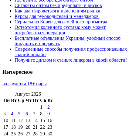
Сигареты оптом без предоплаты и рисков
Как адаптироваться к изменениям рынка
Курсы для руководителей и менеджеров
Сериалы из Кореи для семейного просмотра
Остеотомия коленного сустава: кому может
потребоваться операция
Бесплатные объявления Украины: удобный способ
покупать и продавать
Современные способы получения профессиональных
знаний онлайн
Получите диплом и станьте лидером в своей области!
Интересное
чат рулетка 18+ пары
Август 2026
Пн
Вт
Ср
Чт
Пт
Сб
Вс
1
2
3
4
5
6
7
8
9
10
11
12
13
14
15
16
17
18
19
20
21
22
23
24
25
26
27
28
29
30