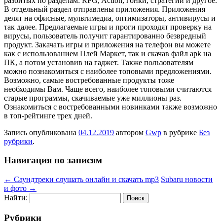
разбитых по разделам: RPG, Action, гонки, стратегии и другое.
В отдельный раздел отправлены приложения. Приложения
делят на офисные, мультимедиа, оптимизаторы, антивирусы и
так далее. Предлагаемые игры и проги проходят проверку на
вирусы, пользователь получит гарантированно безвредный
продукт. Закачать игры и приложения на телефон вы можете
как с использованием Плей Маркет, так и скачав файл apk на
ПК, а потом установив на гаджет. Также пользователям
можно познакомиться с наиболее топовыми предложениями.
Возможно, самые востребованные продукты тоже
необходимы Вам. Чаще всего, наиболее топовыми считаются
старые программы, скачиваемые уже миллионы раз.
Ознакомиться с востребованными новинками также возможно
в топ-рейтинге трех дней.
Запись опубликована
04.12.2019
автором
Gwp
в рубрике
Без
рубрики
.
Навигация по записям
←
Саундтреки слушать онлайн и скачать mp3
Subaru новости
и фото
→
Найти:
Рубрики