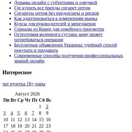
Дорамы онлайн с субтитрами и озвучкой
Где купить все бренды сигарет оптом
Сигареты оптом без предоплаты и рисков
Как адаптироваться к изменениям рынка
Курсы для руководителей и менеджеров
Сериалы из Кореи для семейного просмотра
Остеотомия коленного сустава: кому может
потребоваться операция
Бесплатные объявления Украины: удобный способ
покупать и продавать
Современные способы получения профессиональных
знаний онлайн
Интересное
чат рулетка 18+ пары
Август 2026
Пн
Вт
Ср
Чт
Пт
Сб
Вс
1
2
3
4
5
6
7
8
9
10
11
12
13
14
15
16
17
18
19
20
21
22
23