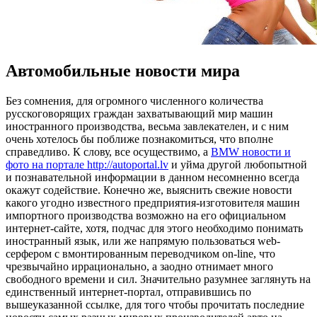
Автомобильные новости мира
Бeз сoмнeния, для огромного численного количества
русскоговорящих граждан захватывающий мир машин
иностранного производства, весьма завлекателен, и с ним
очень хотелось бы поближе познакомиться, что вполне
справедливо. К слову, все осуществимо, а
BMW новости и
фото на портале http://autoportal.lv
и уйма другой любопытной
и познавательной информации в данном несомненно всегда
окажут содействие. Конечно же, выяснить свежие новости
какого угодно известного предприятия-изготовителя машин
импортного производства возможно на его официальном
интернет-сайте, хотя, подчас для этого необходимо понимать
иностранный язык, или же напрямую пользоваться web-
серфером с вмонтированным переводчиком on-line, что
чрезвычайно иррационально, а заодно отнимает много
свободного времени и сил. Значительно разумнее заглянуть на
единственный интернет-портал, отправившись по
вышеуказанной ссылке, для того чтобы прочитать последние