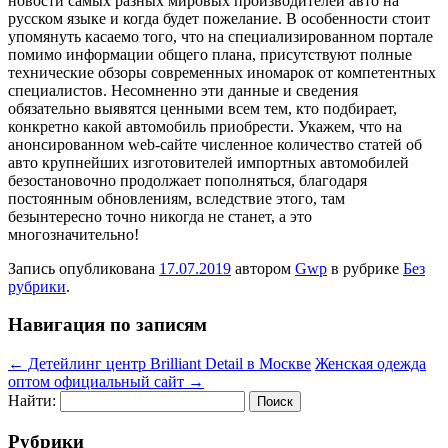
новости самых разных мировых производителей авто на
русском языке и когда будет пожелание. В особенности стоит
упомянуть касаемо того, что на специализированном портале
помимо информации общего плана, присутствуют полные
технические обзоры современных иномарок от компетентных
специалистов. Несомненно эти данные и сведения
обязательно выявятся ценными всем тем, кто подбирает,
конкретно какой автомобиль приобрести. Укажем, что на
анонсированном web-сайте численное количество статей об
авто крупнейших изготовителей импортных автомобилей
безостановочно продолжает пополняться, благодаря
постоянным обновлениям, вследствие этого, там
безынтересно точно никогда не станет, а это
многозначительно!
Запись опубликована
17.07.2019
автором
Gwp
в рубрике
Без
рубрики
.
Навигация по записям
←
Детейлинг центр Brilliant Detail в Москве
Женская одежда
оптом официальный сайт
→
Найти:
Рубрики