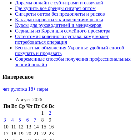
Дорамы онлайн с субтитрами и озвучкой
Где купить все бренды сигарет оптом
Сигареты оптом без предоплаты и рисков
Как адаптироваться к изменениям рынка
Курсы для руководителей и менеджеров
Сериалы из Кореи для семейного просмотра
Остеотомия коленного сустава: кому может
потребоваться операция
Бесплатные объявления Украины: удобный способ
покупать и продавать
Современные способы получения профессиональных
знаний онлайн
Интересное
чат рулетка 18+ пары
Август 2026
Пн
Вт
Ср
Чт
Пт
Сб
Вс
1
2
3
4
5
6
7
8
9
10
11
12
13
14
15
16
17
18
19
20
21
22
23