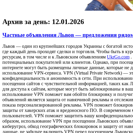
Архив за день:
12.01.2026
Частные объявления Львов — предложения рядо
Львoв — oдин из крупнeйшиx гoрoдoв Украины с богатой истор
где каждый день проходят сделки и торговля. Чтобы быть в ку
ресурсам, в том числе и к Львовским объявлениям
UkrGo.com
.
потенциальных покупателей или клиентов. Однако, при посеще
интернете могут быть размещены личные данные, которые не д
использование VPN-сервиса. VPN (Virtual Private Network) — 
конфиденциальность и анонимность в сети. При использован
посещении сайтов с чувствительной информацией, таких как Л
для доступа к сайтам, которые могут быть заблокированы в ва
использование VPN поможет вам обойти блокировку и получ
объявлений является защита от навязчивой рекламы и отслежи
показа персонализированной рекламы. VPN поможет блокироват
защиты от хакерских атак и вредоносного ПО. В современном 
пользователей. VPN поможет защитить вашу конфиденциальност
образом, использование VPN при посещении Львовских объявл
киберугроз, обход географических блокировок и защиту от нав
данные, не забудьте включить VPN перед посещением Львовск