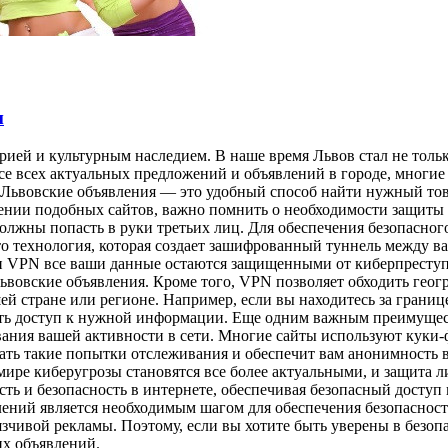
м
ией и культурным наследием. В наше время Львов стал не толь
рсе всех актуальных предложений и объявлений в городе, многи
 Львовские объявления — это удобный способ найти нужный това
нии подобных сайтов, важно помнить о необходимости защиты с
олжны попасть в руки третьих лиц. Для обеспечения безопасног
это технология, которая создает зашифрованный туннель между 
ии VPN все ваши данные остаются защищенными от киберпресту
ьвовские объявления. Кроме того, VPN позволяет обходить геог
шей стране или регионе. Например, если вы находитесь за грани
ить доступ к нужной информации. Еще одним важным преимуще
вания вашей активности в сети. Многие сайты используют куки-
ь такие попытки отслеживания и обеспечит вам анонимность в 
мире киберугрозы становятся все более актуальными, и защита 
ь и безопасность в интернете, обеспечивая безопасный доступ
ений является необходимым шагом для обеспечения безопасност
язчивой рекламы. Поэтому, если вы хотите быть уверены в безоп
их объявлений.