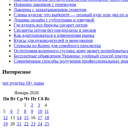
Новинки лакорнов с переводом
Лакорны с захватывающим сюжетом
Сливы курсов: что выберете — полный курс или два по 
Дорамы онлайн с субтитрами и озвучкой
Где купить все бренды сигарет оптом
Сигареты оптом без предоплаты и рисков
Как адаптироваться к изменениям рынка
Курсы для руководителей и менеджеров
Сериалы из Кореи для семейного просмотра
Остеотомия коленного сустава: кому может потребоватьс
Бесплатные объявления Украины: удобный способ покупа
Современные способы получения профессиональных зна
Интересное
чат рулетка 18+ пары
Январь 2026
Пн
Вт
Ср
Чт
Пт
Сб
Вс
1
2
3
4
5
6
7
8
9
10
11
12
13
14
15
16
17
18
19
20
21
22
23
24
25