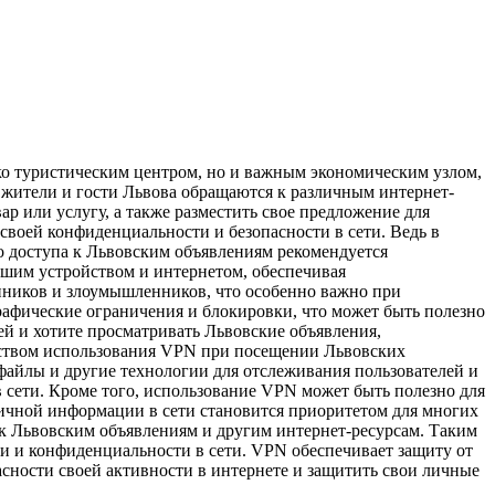
ко туристическим центром, но и важным экономическим узлом,
е жители и гости Львова обращаются к различным интернет-
р или услугу, а также разместить свое предложение для
воей конфиденциальности и безопасности в сети. Ведь в
о доступа к Львовским объявлениям рекомендуется
вашим устройством и интернетом, обеспечивая
пников и злоумышленников, что особенно важно при
рафические ограничения и блокировки, что может быть полезно
цей и хотите просматривать Львовские объявления,
ством использования VPN при посещении Львовских
файлы и другие технологии для отслеживания пользователей и
сети. Кроме того, использование VPN может быть полезно для
личной информации в сети становится приоритетом для многих
 к Львовским объявлениям и другим интернет-ресурсам. Таким
и и конфиденциальности в сети. VPN обеспечивает защиту от
асности своей активности в интернете и защитить свои личные