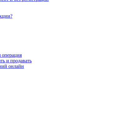
акции?
я операция
ть и продавать
ний онлайн