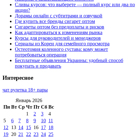
Сливы курсов: что выберете — полный курс или два по
акции?
Дорамы онлайн с субтитрами и озвучкой
Где купить все бренды сигарет оптом
Сигареты оптом без предоплаты и рисков
Как адаптироваться к изменениям рынка
Курсы для руководителей и менеджеров
Сериалы из Кореи для семейного просмотра
Остеотомия коленного сустава: кому может
потребоваться операция
Бесплатные объявления Украины: удобный способ
покупать и продавать
Интересное
чат рулетка 18+ пары
Январь 2026
Пн
Вт
Ср
Чт
Пт
Сб
Вс
1
2
3
4
5
6
7
8
9
10
11
12
13
14
15
16
17
18
19
20
21
22
23
24
25