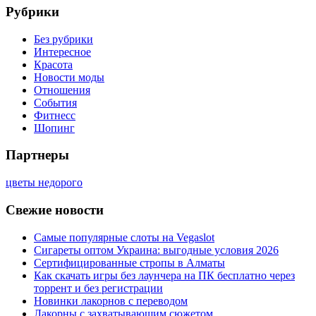
Рубрики
Без рубрики
Интересное
Красота
Новости моды
Отношения
События
Фитнесс
Шопинг
Партнеры
цветы недорого
Свежие новости
Самые популярные слоты на Vegaslot
Сигареты оптом Украина: выгодные условия 2026
Сертифицированные стропы в Алматы
Как скачать игры без лаунчера на ПК бесплатно через
торрент и без регистрации
Новинки лакорнов с переводом
Лакорны с захватывающим сюжетом