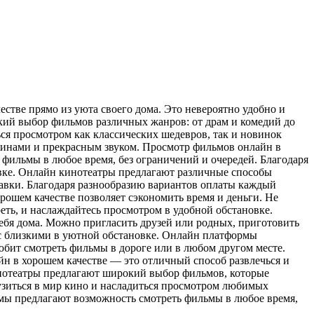
стве прямо из уюта своего дома. Это невероятно удобно и
кий выбор фильмов различных жанров: от драм и комедий до
я просмотром как классических шедевров, так и новинок
тинами и прекрасным звуком. Просмотр фильмов онлайн в
фильмы в любое время, без ограничений и очередей. Благодаря
овке. Онлайн кинотеатры предлагают различные способы
авки. Благодаря разнообразию вариантов оплаты каждый
ошем качестве позволяет сэкономить время и деньги. Не
еть, и наслаждайтесь просмотром в удобной обстановке.
ебя дома. Можно пригласить друзей или родных, приготовить
я с близкими в уютной обстановке. Онлайн платформы
юбит смотреть фильмы в дороге или в любом другом месте.
н в хорошем качестве — это отличный способ развлечься и
инотеатры предлагают широкий выбор фильмов, которые
рузиться в мир кино и насладиться просмотром любимых
мы предлагают возможность смотреть фильмы в любое время,