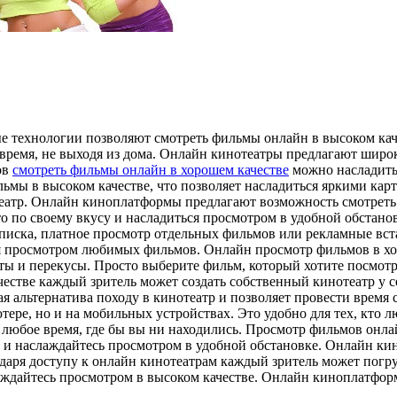
 технологии позволяют смотреть фильмы онлайн в высоком каче
время, не выходя из дома. Онлайн кинотеатры предлагают широ
ов
смотреть фильмы онлайн в хорошем качестве
можно насладитьс
мы в высоком качестве, что позволяет насладиться яркими кар
театр. Онлайн киноплатформы предлагают возможность смотреть 
о по своему вкусу и насладиться просмотром в удобной обстан
писка, платное просмотр отдельных фильмов или рекламные вст
я просмотром любимых фильмов. Онлайн просмотр фильмов в хор
еты и перекусы. Просто выберите фильм, который хотите посмотр
естве каждый зритель может создать собственный кинотеатр у с
ая альтернатива походу в кинотеатр и позволяет провести врем
ере, но и на мобильных устройствах. Это удобно для тех, кто л
юбое время, где бы вы ни находились. Просмотр фильмов онлай
ю и наслаждайтесь просмотром в удобной обстановке. Онлайн к
годаря доступу к онлайн кинотеатрам каждый зритель может пог
лаждайтесь просмотром в высоком качестве. Онлайн киноплатфор