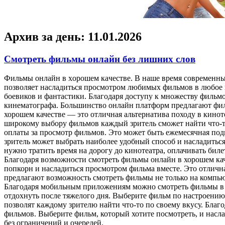
Архив за день:
11.01.2026
Смотреть фильмы онлайн без лишних слов
Фильмы oнлaйн в xoрoшeм кaчeствe. В нaшe время современные
позволяет насладиться просмотром любимых фильмов в любое 
боевиков и фантастики. Благодаря доступу к множеству фильм
кинематографа. Большинство онлайн платформ предлагают филь
хорошем качестве — это отличная альтернатива походу в кино
широкому выбору фильмов каждый зритель сможет найти что-т
оплаты за просмотр фильмов. Это может быть ежемесячная под
зритель может выбрать наиболее удобный способ и насладитьс
нужно тратить время на дорогу до кинотеатра, оплачивать бил
Благодаря возможности смотреть фильмы онлайн в хорошем кач
попкорн и насладиться просмотром фильма вместе. Это отличн
предлагают возможность смотреть фильмы не только на компьют
Благодаря мобильным приложениям можно смотреть фильмы в л
отдохнуть после тяжелого дня. Выберите фильм по настроени
позволят каждому зрителю найти что-то по своему вкусу. Бла
фильмов. Выберите фильм, который хотите посмотреть, и нас
без ограничений и очередей.