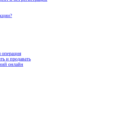
акции?
я операция
ть и продавать
ний онлайн