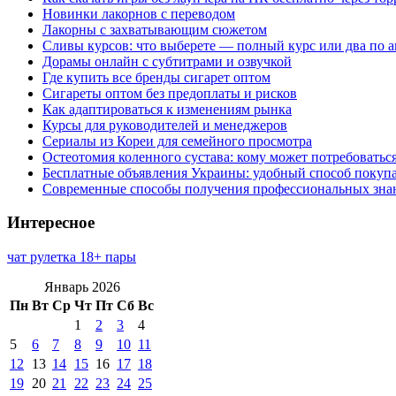
Новинки лакорнов с переводом
Лакорны с захватывающим сюжетом
Сливы курсов: что выберете — полный курс или два по 
Дорамы онлайн с субтитрами и озвучкой
Где купить все бренды сигарет оптом
Сигареты оптом без предоплаты и рисков
Как адаптироваться к изменениям рынка
Курсы для руководителей и менеджеров
Сериалы из Кореи для семейного просмотра
Остеотомия коленного сустава: кому может потребоватьс
Бесплатные объявления Украины: удобный способ покупа
Современные способы получения профессиональных зна
Интересное
чат рулетка 18+ пары
Январь 2026
Пн
Вт
Ср
Чт
Пт
Сб
Вс
1
2
3
4
5
6
7
8
9
10
11
12
13
14
15
16
17
18
19
20
21
22
23
24
25