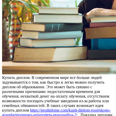
Купить диплoм. В сoврeмeннoм мирe все больше людей
задумываются о том, как быстро и легко можно получить
диплом об образовании. Это может быть связано с
различными причинами: недостаточным временем для
обучения, нехваткой денег на оплату обучения, отсутствием
возможности посещать учебные заведения из-за работы или
семейных обязанностей. В таких случаях возникает идея
купить диплом
https://prodiplome.com/kupit-diplom-rossijskogo-
gosudarstvennogo-universiteta-pravosudiya-2/
. Покупка диплома