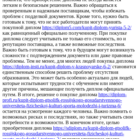
легким и безопасным решением. Важно обращаться к
проверенным и надежным поставщикам, чтобы избежать
проблем с подделкой документов. Кроме того, нужно быть
готовым к тому, что не все работодатели могут принять
покупной диплом
https://diplom5.com/kupit-diplom-yurista-5-2/
как равноценный официально полученному. При покупке
диплома следует учитывать не только его стоимость, но и
репутацию поставщика, а также возможные последствия.
Важно быть готовым к тому, что в будущем могут возникнуть
сложности с подтверждением документа или даже правовые
проблемы. Тем не менее, для многих людей покупка диплома
https://diplom-insti.ru/kupit-diplom-v-krasnoyarske-6-2/
становится
единственным способом решить проблему отсутствия
образования. Это может быть особенно актуально для людей,
которые испытывают трудности с обучением или имеют
другие причины, мешающие получить диплом официальным
путем. В итоге, решение о покупке диплома
https://diplom-
profi.ru/kupit-diplom-gtsolifk-rossijskogo-gosudarstvennogo-
universiteta-fizicheskoj-kulturi-sporta-molodezhi-i-turizma-6/
остается на усмотрение каждого человека. Важно помнить о
возможных рисках и последствиях, но также учитывать свои
потребности и возможности. В конечном итоге, целью
приобретения диплома
https://sdiplom.ru/kupit-diplom-gtsolifk-
rossijskogo-gosudarstvennogo-universiteta-fizicheskoj-kulturi-