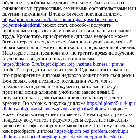
обучение в учебном заведении. Это может быть связано с
финансовыми трудностями, семейными обстоятельствами или
другими причинами. В таких случаях покупка диплома
https://prodiplome.com/kupit-diplom-gpa-gosudarstvennoj-
polyarnoj-akademii/
может стать способом получить
необходимое образование и повысить свои шансы на рынке
труда. Кроме того, приобретение диплома недорого может
быть интересно тем, кто хочет быстро получить документ об
образовании для трудоустройства или продолжения обучения.
Некоторые люди предпочитают не тратить время на обучение
в учебном заведении и покупают дипломы,
https://diplom45.ru/kupit-diplom-ibip-instituta-biznesa-i-prava/
чтобы быстро достичь своих целей. Однако стоит помнить,
что приобретение диплома недорого может иметь свои риски.
Во-первых, сомнительные поставщики услуг могут
предложить поддельные документы, которые не будут
признаны официальными учебными заведениями. В
результате такая сделка может привести к потере денег и
времени. Во-вторых, покупка диплома
https://diplom45.ru/kupit-
diplom-spbgtitu-na-blanke-goznak-originals-diploms/
недорого
может оказаться нарушением закона. В некоторых странах за
подделку документов предусмотрены серьезные наказания,
включая штрафы и тюремное заключение. Поэтому перед тем,
как приобрести диплом
https://diplom-bez-problem.com/kupit-
diplom-sankt-peterburgskogo-gosudarstvennogo-universiteta-