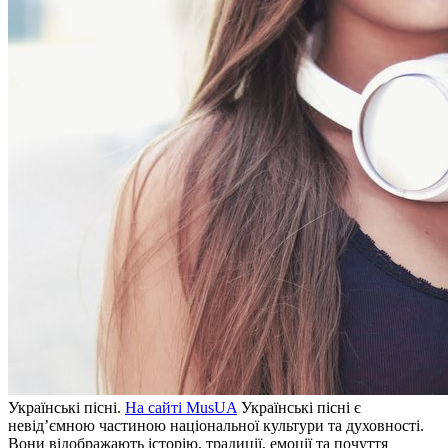
Укрaїнські пісні.
Нa сайті MusUA
Українські пісні є
невід’ємною частиною національної культури та духовності.
Вони відображають історію, традиції, емоції та почуття