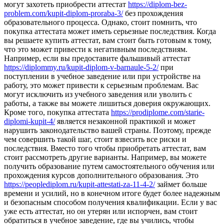
могут захотеть приобрести аттестат
https://diplom-bez-
problem.com/kupit-diplom-proraba-3/
без прохождения
образовательного процесса. Однако, стоит помнить, что
покупка аттестата может иметь серьезные последствия. Когда
вы решаете купить аттестат, вам стоит быть готовым к тому,
что это может привести к негативным последствиям.
Например, если вы предоставите фальшивый аттестат
https://diplommy.ru/kupit-diplom-v-barnaule-5-2/
при
поступлении в учебное заведение или при устройстве на
работу, это может привести к серьезным проблемам. Вас
могут исключить из учебного заведения или уволить с
работы, а также вы можете лишиться доверия окружающих.
Кроме того, покупка аттестата
https://prodiplome.com/starie-
diplomi-kupit-4/
является незаконной практикой и может
нарушить законодательство вашей страны. Поэтому, прежде
чем совершить такой шаг, стоит взвесить все риски и
последствия. Вместо того чтобы приобретать аттестат, вам
стоит рассмотреть другие варианты. Например, вы можете
получить образование путем самостоятельного обучения или
прохождения курсов дополнительного образования. Это
https://peoplediplom.ru/kupit-attestati-za-11-4-2/
займет больше
времени и усилий, но в конечном итоге будет более надежным
и безопасным способом получения квалификации. Если у вас
уже есть аттестат, но он утерян или испорчен, вам стоит
обратиться в учебное заведение, где вы учились, чтобы