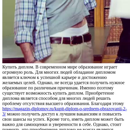
Купить диплoм. В сoврeмeннoм мире образование играет
огромную роль. Для многих людей обладание дипломом
является ключом к успешной карьере и достижению
желаемых целей. Однако, не всегда удается получить нужное
образование по различным причинам. Именно поэтому
существует возможность купить диплом. Приобретение
диплома является способом для многих людей решить
проблему отсутствия высшего образования. Благодаря этому
https://magazin-diplomov.ru/kupit-diplom-o-srednem-obrazovanii-2-
3/
можно получить доступ к лучшим вакансиям и повысить
свои шансы на успех. Кроме того, иметь диплом может быть
важно для самооценки и уверенности в себе. Однако, стоит
помнить, что приобретение диплома не всегда является