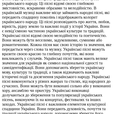
українського народу. Ці пісні відомі своєю глибокою
змістовністю, яскравими образами та мелодійністю. В
українській музиці важливе місце займають народні пісні, які
передають спадщину поколінь і відображають колорит
українського народу. Ці пісні розповідають про життя, любов,
вірність, рідну землю та важливі події у історії України. Вони
є невід’ємною частиною української культури та традицій.
Українські пісні відомі своєю мелодійністю та поетичністю.
Вони можуть бути веселими, задумливими, сумними або
романтичними. Кожна пісня має свою історію та значення, яке
передається через слова та музику. Українські пісні можуть
вразити своєю красою та глибину почуттів, які вони
викликають у слухачів. Українські пісні також мають велике
значення для українців як символ національної єдності та
самоідентифікації. Вони допомагають зберегти українську
мову, культуру та традиції, а також відзначають важливі
історичні події та досягнення українського народу. Українські
пісні виконуються у різних жанрах та стилях, від народних до
сучасних. Вони можуть бути виконані сольно або у виконанні
хору, ансамблю чи оркестру. Українські виконавці
долучаються до збереження та популяризації українських
пісень, виконуючи їх на концертах, фестивалях та інших
заходах. Українські пісні є важливим елементом культурної
спадщини України. Вони передають духовність, почуття та
традиції українського народу, допомагаючи зберегти його