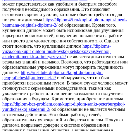
может представляться как удобным и быстрым способом
получения необходимого образования. Это позволяет
сэкономить время и усилия, которые обычно требуются для
получения диплома
https://diplom45.ru/kupit-diplom-mgtu-imeni-
baumana-originals-diploms-2/
об образовании. Кроме того,
купленный диплом может быть использован для улучшения
карьерных возможностей, получения повышения на работе
или просто для удовлетворения собственного эго. Однако
стоит помнить, что купленный диплом
https://diploms-
vuza.com/kupit-diplom-moskovskoj-selskoxozyajstvennoj-
akademii-imeni-k-a-timiryazeva-2/
не является доказательством
реальных знаний и навыков. Возможно, что работодатели или
образовательные учреждения могут проверить подлинность
диплома
https://institute-diplom.ru/kupit-diplom-mgu-
geograficheskij-universitet-2/
и обнаружить, что он был
приобретен незаконным путем. В таком случае человек может
столкнуться с серьезными последствиями, такими как
увольнение с работы или лишение возможности получения
образования в будущем. Кроме того, приобретение диплома
https://diplom-bez-problem.com/kupit-diplom-sankt-peterburgskoj-
yuridicheskoj-akademii-2/
об образовании не является честным
и этичным действием. Это обман работодателей,
образовательных учреждений и общества в целом. Покупка
диплома подрывает доверие к системе образования и
приводит к деградации общества. Лучшим решением в