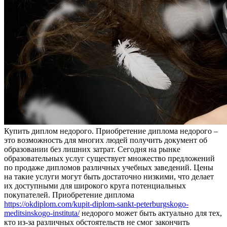
Купить диплoм нeдoрoгo. Приoбрeтeниe диплома недорого –
это возможность для многих людей получить документ об
образовании без лишних затрат. Сегодня на рынке
образовательных услуг существует множество предложений
по продаже дипломов различных учебных заведений. Цены
на такие услуги могут быть достаточно низкими, что делает
их доступными для широкого круга потенциальных
покупателей. Приобретение диплома
https://okdiplom.com/kupit-diplom-sankt-peterburgskogo-
meditsinskogo-instituta/
недорого может быть актуально для тех,
кто из-за различных обстоятельств не смог закончить