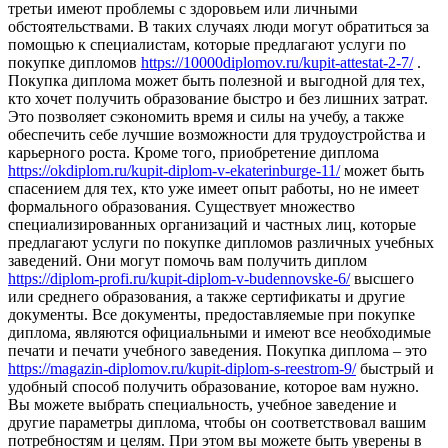
третьи имеют проблемы с здоровьем или личными
обстоятельствами. В таких случаях люди могут обратиться за
помощью к специалистам, которые предлагают услуги по
покупке дипломов
https://10000diplomov.ru/kupit-attestat-2-7/
.
Покупка диплома может быть полезной и выгодной для тех,
кто хочет получить образование быстро и без лишних затрат.
Это позволяет сэкономить время и силы на учебу, а также
обеспечить себе лучшие возможности для трудоустройства и
карьерного роста. Кроме того, приобретение диплома
https://okdiplom.ru/kupit-diplom-v-ekaterinburge-11/
может быть
спасением для тех, кто уже имеет опыт работы, но не имеет
формального образования. Существует множество
специализированных организаций и частных лиц, которые
предлагают услуги по покупке дипломов различных учебных
заведений. Они могут помочь вам получить диплом
https://diplom-profi.ru/kupit-diplom-v-budennovske-6/
высшего
или среднего образования, а также сертификаты и другие
документы. Все документы, предоставляемые при покупке
диплома, являются официальными и имеют все необходимые
печати и печати учебного заведения. Покупка диплома – это
https://magazin-diplomov.ru/kupit-diplom-s-reestrom-9/
быстрый и
удобный способ получить образование, которое вам нужно.
Вы можете выбрать специальность, учебное заведение и
другие параметры диплома, чтобы он соответствовал вашим
потребностям и целям. При этом вы можете быть уверены в