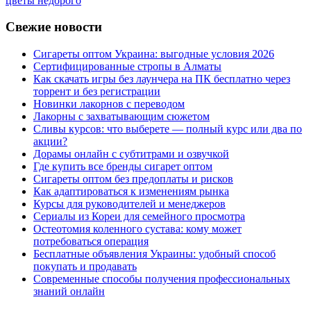
цветы недорого
Свежие новости
Сигареты оптом Украина: выгодные условия 2026
Сертифицированные стропы в Алматы
Как скачать игры без лаунчера на ПК бесплатно через
торрент и без регистрации
Новинки лакорнов с переводом
Лакорны с захватывающим сюжетом
Сливы курсов: что выберете — полный курс или два по
акции?
Дорамы онлайн с субтитрами и озвучкой
Где купить все бренды сигарет оптом
Сигареты оптом без предоплаты и рисков
Как адаптироваться к изменениям рынка
Курсы для руководителей и менеджеров
Сериалы из Кореи для семейного просмотра
Остеотомия коленного сустава: кому может
потребоваться операция
Бесплатные объявления Украины: удобный способ
покупать и продавать
Современные способы получения профессиональных
знаний онлайн