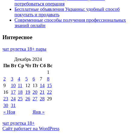
потребоваться операция
Бесплатные объявления Украины: удобный способ
покупать и продавать
Современные способы получения профессиональных
знаний онлайн
Интересное
чат рулетка 18+ пары
Декабрь 2024
Пн
Вт
Ср
Чт
Пт
Сб
Вс
1
2
3
4
5
6
7
8
9
10
11
12
13
14
15
16
17
18
19
20
21
22
23
24
25
26
27
28
29
30
31
« Ноя
Янв »
чат рулетка 18+
Сайт работает на WordPress