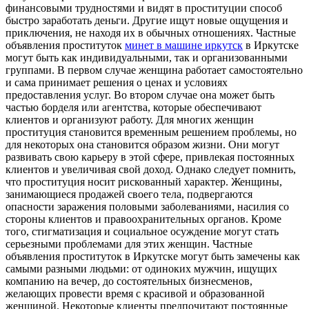
финансовыми трудностями и видят в проституции способ
быстро заработать деньги. Другие ищут новые ощущения и
приключения, не находя их в обычных отношениях. Частные
объявления проституток
минет в машине иркутск
в Иркутске
могут быть как индивидуальными, так и организованными
группами. В первом случае женщина работает самостоятельно
и сама принимает решения о ценах и условиях
предоставления услуг. Во втором случае она может быть
частью борделя или агентства, которые обеспечивают
клиентов и организуют работу. Для многих женщин
проституция становится временным решением проблемы, но
для некоторых она становится образом жизни. Они могут
развивать свою карьеру в этой сфере, привлекая постоянных
клиентов и увеличивая свой доход. Однако следует помнить,
что проституция носит рискованный характер. Женщины,
занимающиеся продажей своего тела, подвергаются
опасности заражения половыми заболеваниями, насилия со
стороны клиентов и правоохранительных органов. Кроме
того, стигматизация и социальное осуждение могут стать
серьезными проблемами для этих женщин. Частные
объявления проституток в Иркутске могут быть замечены как
самыми разными людьми: от одиноких мужчин, ищущих
компанию на вечер, до состоятельных бизнесменов,
желающих провести время с красивой и образованной
женщиной. Некоторые клиенты предпочитают постоянные