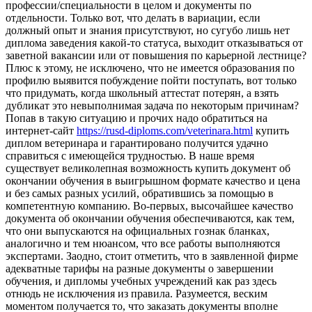
профессии/специальности в целом и документы по
отдельности. Только вот, что делать в вариации, если
должный опыт и знания присутствуют, но сугубо лишь нет
диплома заведения какой-то статуса, выходит отказываться от
заветной вакансии или от повышения по карьерной лестнице?
Плюс к этому, не исключено, что не имеется образования по
профилю выявится побуждение пойти поступать, вот только
что придумать, когда школьный аттестат потерян, а взять
дубликат это невыполнимая задача по некоторым причинам?
Попав в такую ситуацию и прочих надо обратиться на
интернет-сайт
https://rusd-diploms.com/veterinara.html
купить
диплом ветеринара и гарантировано получится удачно
справиться с имеющейся трудностью. В наше время
существует великолепная возможность купить документ об
окончании обучения в выигрышном формате качество и цена
и без самых разных усилий, обратившись за помощью в
компетентную компанию. Во-первых, высочайшее качество
документа об окончании обучения обеспечиваются, как тем,
что они выпускаются на официальных гознак бланках,
аналогично и тем нюансом, что все работы выполняются
экспертами. Заодно, стоит отметить, что в заявленной фирме
адекватные тарифы на разные документы о завершении
обучения, и дипломы учебных учреждений как раз здесь
отнюдь не исключения из правила. Разумеется, веским
моментом получается то, что заказать документы вполне