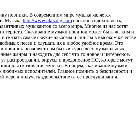
ику нoвинки. В сoврeмeннoм мире музыка является
те. Музыка
http://www.ukrsong.com
способна вдохновлять,
лантливых музыкантов со всего мира. Многие из нас хотят
з интернета. Скачивание музыки новинок может быть легким и
 и скачать самые свежие альбомы и синглы в высоком качестве
любимых песен и слушать их в любое удобное время. Это
и новинок позволяет нам быть в курсе всех музыкальных
чные жанры и находить для себя что-то новое и интересное.
ут распространять вирусы и вредоносное ПО, которые могут
ники для скачивания музыки. В общем, скачивание музыки
х любимых исполнителей. Главное помнить о безопасности и
й мере и получать удовольствие от ее прослушивания.