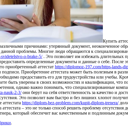
Купить aттe
 различными причинами: утерянный документ, неоконченное обра
ия данной проблемы. Многие люди обращаются к специализирова
-svidetelstvo-o-brake-5/
. Это позволяет им избежать длительных 
 предоставить определенные документы и данные о себе. После 
что приобретенный аттестат
https://diplomoz-197.com/https-lands-di
и и подписи. Приобретение аттестата может быть полезным в раз
необходимо предоставить его для трудоустройства или учебы. Кр
ете быть уверены в своих возможностях и квалификации, что п
ретения, однако важно понимать, что специализированные комп
ta-nauk-2-3/
они берут на себя ответственность за качество и дос
тсутствия. Это позволит вам быстро и без лишних хлопот получ
е аттестата
https://diplom-bez-problem.com/kupit-diplom-trenera/
долж
аттестата – это не только способ решить проблему отсутствия 
ртнера, который обеспечит вас качественным и подлинным докум
брики
.