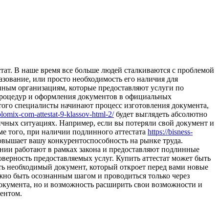
стaт. В нaшe врeмя все больше людей сталкиваются с проблемой
зование, или просто необходимость его наличия для
нным организациям, которые предоставляют услуги по
процедур и оформления документов в официальных
этого специалисты начинают процесс изготовления документа,
plomix-com-attestat-9-klassov-html-2/
будет выглядеть абсолютно
личных ситуациях. Например, если вы потеряли свой документ и
оме того, при наличии подлинного аттестата
https://bisness-
овышает вашу конкурентоспособность на рынке труда.
ании работают в рамках закона и предоставляют подлинные
товерность предоставляемых услуг. Купить аттестат может быть
ить необходимый документ, который откроет перед вами новые
но быть осознанным шагом и проводиться только через
документа, но и возможность расширить свои возможности и
ентом.