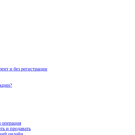
рент и без регистрации
акции?
я операция
ть и продавать
ний онлайн