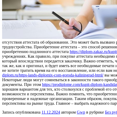
отсутствия аттестата об образовании. Это может быть вызвано
трудоустройства. Приобретение аттестата – это способ решен
приобретению подлинного аттестата
https://diplom-zakaz.ru/kupit
учреждениях. Как правило, при покупке аттестата необходимо
который впоследствии передается заказчику. Важно отметить, 
так же, как и оригинал, и будет иметь все необходимые печат
не хотите тратить время на его восстановление, или если вам 
diplom.ru/https-lands-diplomix-com-goroda-kaliningrad-html/
вы мож
Некоторые люди могут сомневаться в законности такого приоб
документы. При этом
https://prodiplome.com/kupit-diplom-kandida
хорошим вариантом для тех, кто столкнулся с проблемой его о
возможности и перспективы. Важно помнить, что приобретени
проверенные и надежные организации. Таким образом, покупка 
перспективы на рынке труда. Главное – выбрать надежного па
Запись опубликована
11.12.2024
автором
Gwp
в рубрике
Без ру