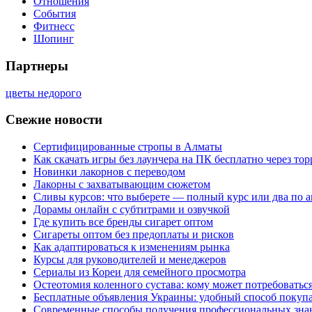
Отношения
События
Фитнесс
Шопинг
Партнеры
цветы недорого
Свежие новости
Сертифицированные стропы в Алматы
Как скачать игры без лаунчера на ПК бесплатно через тор
Новинки лакорнов с переводом
Лакорны с захватывающим сюжетом
Сливы курсов: что выберете — полный курс или два по 
Дорамы онлайн с субтитрами и озвучкой
Где купить все бренды сигарет оптом
Сигареты оптом без предоплаты и рисков
Как адаптироваться к изменениям рынка
Курсы для руководителей и менеджеров
Сериалы из Кореи для семейного просмотра
Остеотомия коленного сустава: кому может потребоватьс
Бесплатные объявления Украины: удобный способ покупа
Современные способы получения профессиональных зна