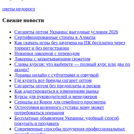
цветы недорого
Свежие новости
Сигареты оптом Украина: выгодные условия 2026
Сертифицированные стропы в Алматы
Как скачать игры без лаунчера на ПК бесплатно через
торрент и без регистрации
Новинки лакорнов с переводом
Лакорны с захватывающим сюжетом
Сливы курсов: что выберете — полный курс или два по
акции?
Дорамы онлайн с субтитрами и озвучкой
Где купить все бренды сигарет оптом
Сигареты оптом без предоплаты и рисков
Как адаптироваться к изменениям рынка
Курсы для руководителей и менеджеров
Сериалы из Кореи для семейного просмотра
Остеотомия коленного сустава: кому может
потребоваться операция
Бесплатные объявления Украины: удобный способ
покупать и продавать
Современные способы получения профессиональных