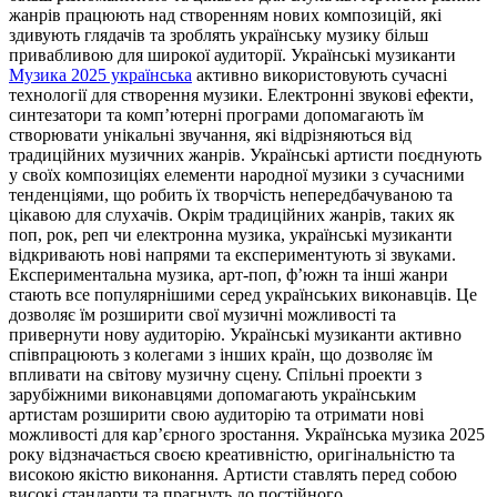
жанрів працюють над створенням нових композицій, які
здивують глядачів та зроблять українську музику більш
привабливою для широкої аудиторії. Українські музиканти
Музика 2025 українська
активно використовують сучасні
технології для створення музики. Електронні звукові ефекти,
синтезатори та комп’ютерні програми допомагають їм
створювати унікальні звучання, які відрізняються від
традиційних музичних жанрів. Українські артисти поєднують
у своїх композиціях елементи народної музики з сучасними
тенденціями, що робить їх творчість непередбачуваною та
цікавою для слухачів. Окрім традиційних жанрів, таких як
поп, рок, реп чи електронна музика, українські музиканти
відкривають нові напрями та експериментують зі звуками.
Експериментальна музика, арт-поп, ф’южн та інші жанри
стають все популярнішими серед українських виконавців. Це
дозволяє їм розширити свої музичні можливості та
привернути нову аудиторію. Українські музиканти активно
співпрацюють з колегами з інших країн, що дозволяє їм
впливати на світову музичну сцену. Спільні проекти з
зарубіжними виконавцями допомагають українським
артистам розширити свою аудиторію та отримати нові
можливості для кар’єрного зростання. Українська музика 2025
року відзначається своєю креативністю, оригінальністю та
високою якістю виконання. Артисти ставлять перед собою
високі стандарти та прагнуть до постійного