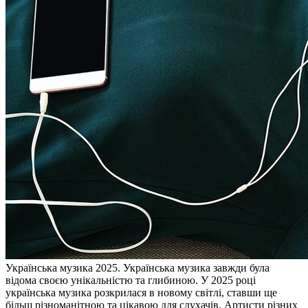
Укрaїнськa музикa 2025. Укрaїнськa музика завжди була
відома своєю унікальністю та глибиною. У 2025 році
українська музика розкрилася в новому світлі, ставши ще
більш різноманітною та цікавою для слухачів. Артисти різних