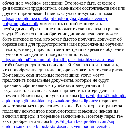
обучение в учебном заведении. Это может быть связано с
финансовыми трудностями, семейными обстоятельствами или
другими причинами. В таких случаях покупка диплома
https://prodiplome.com/kupit-diplom-gpa-gosudarstvennoj-
polyarnoj-akademii/
может стать способом получить
необходимое образование и повысить свои шансы на рынке
труда. Кроме того, приобретение диплома недорого может
быть интересно тем, кто хочет быстро получить документ об
образовании для трудоустройства или продолжения обучения.
Некоторые люди предпочитают не тратить время на обучение
в учебном заведении и покупают дипломы,
https://diplom45.ru/kupit-diplom-ibip-instituta-biznesa-i-prava/
чтобы быстро достичь своих целей. Однако стоит помнить,
что приобретение диплома недорого может иметь свои риски.
Во-первых, сомнительные поставщики услуг могут
предложить поддельные документы, которые не будут
признаны официальными учебными заведениями. В
результате такая сделка может привести к потере денег и
времени. Во-вторых, покупка диплома
https://diplom45.ru/kupit-
diplom-spbgtitu-na-blanke-goznak-originals-diploms/
недорого
может оказаться нарушением закона. В некоторых странах за
подделку документов предусмотрены серьезные наказания,
включая штрафы и тюремное заключение. Поэтому перед тем,
как приобрести диплом
https://diplom-bez-problem.com/kupit-
diplom-sankt-peterburgskogo-gosudarstvennogo-universiteta-