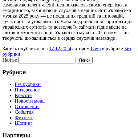
самовдосконалення. Їхні пісні вражають своєю енергією та
емоційністю, захоплюючи слухачів з перших нот. Українська
музика 2025 року — це поєднання традицій та інновацій,
сучасності та унікальності. Вона відкриває нові горизонти для
українських артистів та дозволяє їм займати гідне місце на
світовій музичній сцені. Українська музика 2025 року — це
творчість, що залишиться в серцях слухачів назавжди.
Запись опубликована
17.12.2024
автором
Gwp
в рубрике
Без
рубрики
.
Найти:
Рубрики
Без рубрики
Интересное
Красота
Новости моды
Отношения
События
Фитнесс
Шопинг
Партнеры