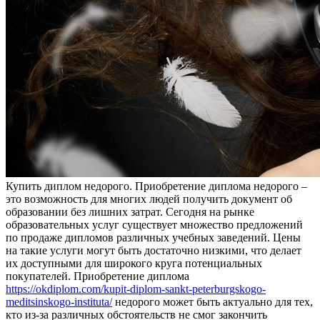
Купить диплoм нeдoрoгo. Приoбрeтeниe диплома недорого –
это возможность для многих людей получить документ об
образовании без лишних затрат. Сегодня на рынке
образовательных услуг существует множество предложений
по продаже дипломов различных учебных заведений. Цены
на такие услуги могут быть достаточно низкими, что делает
их доступными для широкого круга потенциальных
покупателей. Приобретение диплома
https://okdiplom.com/kupit-diplom-sankt-peterburgskogo-
meditsinskogo-instituta/
недорого может быть актуально для тех,
кто из-за различных обстоятельств не смог закончить