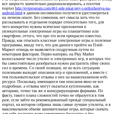
все запросто значительно рационализировать, а посетив
портал
http://eviprogram.com/461-gde-iskat-igry-i-prilozheniya-na-
android.html
в данном несомненно получится удостовериться
на личном опыте. Без сомнения, нет смысла хоть что-то
рассказывать в отдельном порядке относительно того, для
чего конкретно нужны всяческие приложения и
увлекательные электронные игры на планшетнике или
смартфоне, оттого, что про это всем прекрасно известно.
Правда, как отыскать классные электронные игры и полезные
программы, ввиду того, что для данного пройти на Плей-
Маркет отнюдь не выявляется сподручным путем по
некоторым факторам. Перво-наперво, на Play Market
колоссальное число утилит и электронных игр, в которых что
бы самостоятельно разобраться нужно растратить уйму своих
сил и времени. Со своей позиции, не во всех ситуациях
полезными выходят описания игр и приложений, а вместе с
тем пользовательские отзывы о них на вышеуказанном web-
ресурсе. Поскольку, имеющиеся там описания явно не все
подробные, а отзывы могут оказаться купленными, как
авторами, точно так же и конкурирующими фирмами. По
факту, такого плана сложностей точно не образуется в том
разе, если зайти на рекомендованный прежде специальный
портал, на котором собраны лишь самые лучшие утилиты, и в
максимальном объеме занимательные игры, которые скачать
для себя доступно всем совершенно бесплатно и без