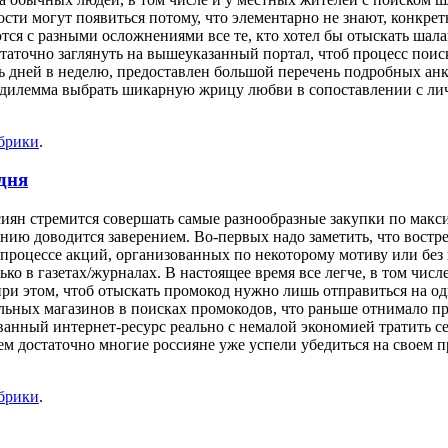
сти могут появиться потому, что элементарно не знают, конкрет
ются с разными осложнениями все те, кто хотел бы отыскать ша
таточно заглянуть на вышеуказанный портал, чтоб процесс поиск
ь дней в неделю, предоставлен большой перечень подробных анк
не дилемма выбрать шикарную жрицу любви в сопоставлении с л
убрики
.
дня
ссиян стремится совершать самые разнообразные закупки по мак
нию доводится заверением. Во-первых надо заметить, что вост
процессе акций, организованных по некоторому мотиву или без 
о в газетах/журналах. В настоящее время все легче, в том числе
 при этом, чтоб отыскать промокод нужно лишь отправиться на о
альных магазинов в поисках промокодов, что раньше отнимало пр
ованный интернет-ресурс реально с немалой экономией тратить с
м достаточно многие россияне уже успели убедиться на своем п
убрики
.