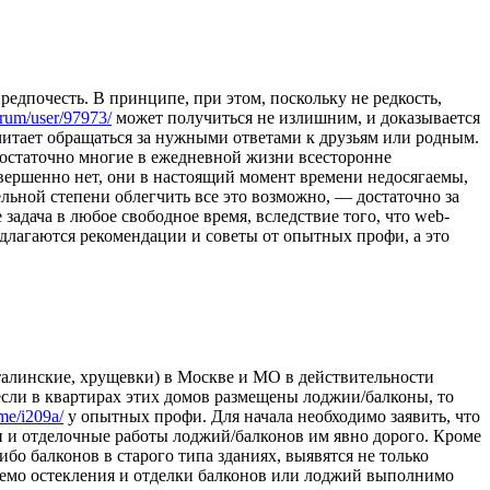
дпочесть. В принципе, при этом, поскольку не редкость,
orum/user/97973/
может получиться не излишним, и доказывается
читает обращаться за нужными ответами к друзьям или родным.
достаточно многие в ежедневной жизни всесторонне
овершенно нет, они в настоящий момент времени недосягаемы,
льной степени облегчить все это возможно, — достаточно за
задача в любое свободное время, вследствие того, что web-
редлагаются рекомендации и советы от опытных профи, а это
 сталинские, хрущевки) в Москве и МО в действительности
если в квартирах этих домов размещены лоджии/балконы, то
me/i209a/
у опытных профи. Для начала необходимо заявить, что
и и отделочные работы лоджий/балконов им явно дорого. Кроме
ибо балконов в старого типа зданиях, выявятся не только
аемо остекления и отделки балконов или лоджий выполнимо