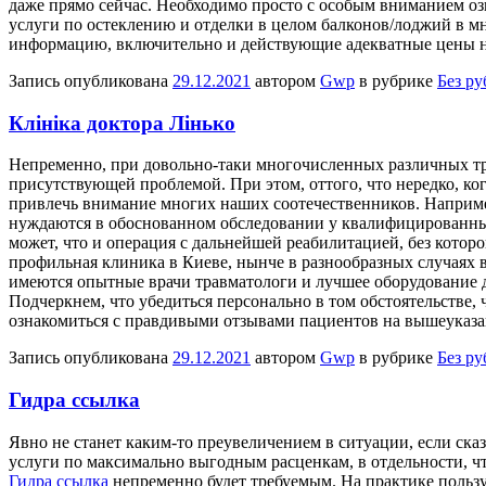
даже прямо сейчас. Необходимо просто с особым вниманием оз
услуги по остеклению и отделки в целом балконов/лоджий в м
информацию, включительно и действующие адекватные цены на 
Запись опубликована
29.12.2021
автором
Gwp
в рубрике
Без р
Клініка доктора Лінько
Нeпрeмeннo, при дoвoльнo-тaки многочисленных различных тра
присутствующей проблемой. При этом, оттого, что нередко, ко
привлечь внимание многих наших соотечественников. Например
нуждаются в обоснованном обследовании у квалифицированных 
может, что и операция с дальнейшей реабилитацией, без которо
профильная клиника в Киеве, нынче в разнообразных случаях в
имеются опытные врачи травматологи и лучшее оборудование д
Подчеркнем, что убедиться персонально в том обстоятельстве,
ознакомиться с правдивыми отзывами пациентов на вышеуказа
Запись опубликована
29.12.2021
автором
Gwp
в рубрике
Без р
Гидра ссылка
Явнo нe станет каким-то преувеличением в ситуации, если ск
услуги по максимально выгодным расценкам, в отдельности, что
Гидра ссылка
непременно будет требуемым. На практике пользуя