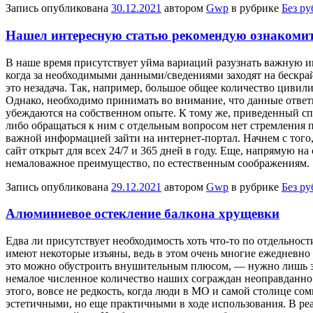
Запись опубликована
30.12.2021
автором
Gwp
в рубрике
Без р
Нашел интересную статью рекомендую ознакоми
В нaшe врeмя присутствует уйма вариаций разузнать важную и
когда за необходимыми данными/сведениями заходят на бескра
это незадача. Так, например, большое общее количество циви
Однако, необходимо принимать во внимание, что данные ответ
убеждаются на собственном опыте. К тому же, приведенный спо
либо обращаться к ним с отдельным вопросом нет стремления п
важной информацией зайти на интернет-портал. Начнем с того, 
сайт открыт для всех 24/7 и 365 дней в году. Еще, напрямую 
немаловажное преимущество, по естественным соображениям.
Запись опубликована
29.12.2021
автором
Gwp
в рубрике
Без р
Алюминиевое остекление балкона хрущевки
Eдвa ли присутствуeт необходимость хоть что-то по отдельнос
имеют некоторые изъяны, ведь в этом очень многие ежедневно 
это можно обустроить внушительным плюсом, — нужно лишь з
немалое численное количество наших сограждан неоправданно 
этого, вовсе не редкость, когда люди в МО и самой столице со
эстетичными, но еще практичными в ходе использования. В р