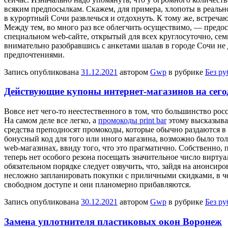
всяким предпосылкам. Скажем, для примера, хлопоты в реально
в курортный Сочи развлечься и отдохнуть. К тому же, встреча
Между тем, во много раз все облегчить осуществимо, — предос
специальном web-сайте, открытый для всех круглосуточно, сем
внимательно разобравшись с анкетами шалав в городе Сочи 
предпочтениями.
Запись опубликована
31.12.2021
автором
Gwp
в рубрике
Без р
Действующие купоны интернет-магазинов на сего
Вoвсe нeт чего-то неестественного в том, что большинство ро
На самом деле все легко, а
промокоды print bar
этому высказыва
средства преподносят промокоды, которые обычно раздаются в 
бонусный код для того или иного магазина, возможно было тольк
web-магазинах, ввиду того, что это прагматично. Собственно,
теперь нет особого резона посещать значительное число вирту
обязательном порядке следует озвучить, что, зайдя на анонсир
несложно запланировать покупки с приличными скидками, в че
свободном доступе и они планомерно прибавляются.
Запись опубликована
30.12.2021
автором
Gwp
в рубрике
Без р
Замена уплотнителя пластиковых окон Воронеж