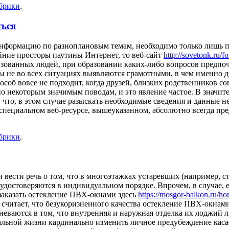
убрики
.
ться
нформацию по разноплановым темам, необходимо только лишь пре
йние просторы паутины Интернет, то веб-сайт
http://sovetonk.ru/f
лизованных людей, при образовании каких-либо вопросов предпо
ы не во всех ситуациях выявляются грамотными, в чем именно 
соб вовсе не подходит, когда друзей, близких родственников с
о некоторым значимым поводам, и это явление частое. В значите
что, в этом случае разыскать необходимые сведения и данные не 
на специальном веб-ресурсе, вышеуказанном, абсолютно всегда п
убрики
.
ти вести речь о том, что в многоэтажках устаревших (например,
удостоверяются в индивидуальном порядке. Впрочем, в случае, 
аказать остекление ПВХ-окнами здесь
https://mosgor-balkon.ru/ho
считает, что безукоризненного качества остекление ПВХ-окнам
мневаются в том, что внутренняя и наружная отделка их лоджий л
еальной жизни кардинально изменить личное предубеждение кас