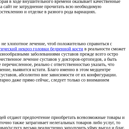
орая в ходе внушительного времени оказывает качественные
на сайт не затруднение прочитать всю необходимую
стеклению и отделке в разного рода вариациях.
не хлопотное лечение, чтоб положительно справиться с
тический некроз головки бедренной кости
в реальности сможет
азнообразными заболеваниями суставов прежде всего остро
ственное лечение суставов у докторов-ортопедов, а быть
 перечисленное, реально с ответственностью указать, что
ение, выявится кстати. Благо именно в этом медцентре
уставов, абсолютно вне зависимости от их конфигурации.
тарно даже прямо сейчас, следует только со вниманием
юдей отдают предпочтение приобретать всевозможные товары и
точно также затрагивает нелегальных товаров либо услуг, то
вар/услугу весьма реалистично заполучить уйму выгод и благ.