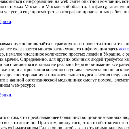
накомиться с информацией на web-сайте опытной компании, кот
ногоэтажках Москвы и Московской области. По факту, заглянув 
услуги, а еще просмотреть фотографии проделанных работ по о
убрики
.
вмах нужно лишь зайти в травмпункт и провести относительно 
гда все оказывается многократно хуже, то информация здесь
асеп
, немалое численное количество простых людей в Украине, с р
врачей. Определенно, для других обычных людей требуется каче
й восстановиться видимо не реально. Беря во внимание все ранее
 жизни, и артроскопия коленного сустава элементарно не исключ
ля диагностирования и положительного курса лечения недугов с
 что в данной ортопедической медклинике смогут помочь, элемен
нном web-ресурсе.
убрики
.
азать о том, что преобладающее большинство цивилизованных л
 все это логично. При этом, ввиду того, что это обстоятельство 
сь web-магазином Гидра onion, чтобы заказать криминальную то