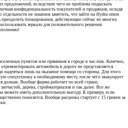
их предложений, вследствие чего не проблема подыскать
а личная конфиденциальность покупателей и продавцов, исходя
 отдельности не лишним заметить, что зайти на Hydra onion
ь преодолеть блокирования, действующие сейчас во многих
о использовать зеркало для положительного решения
выполнимо!
населенных пунктов или прямиком в городе в час-пик. Конечно,
 отремонтировать автомобиль в дороге не представляется
до надеяться лишь на оказание помощи со стороны. Для этого
ную спецтехнику к необходимому месту, после чего эвакуирует
я дольше. Вообще фирма работает по всей стране,
апчастей, дерева, стройматериалов и так далее. Все же
вы можете иметь дополнительную выгоду. К примеру, если
ущественно понизится. Вообще расценка стартует с 15 гривен за
ики.