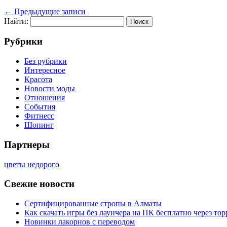
←
Предыдущие записи
Найти:
Рубрики
Без рубрики
Интересное
Красота
Новости моды
Отношения
События
Фитнесс
Шопинг
Партнеры
цветы недорого
Свежие новости
Сертифицированные стропы в Алматы
Как скачать игры без лаунчера на ПК бесплатно через тор
Новинки лакорнов с переводом