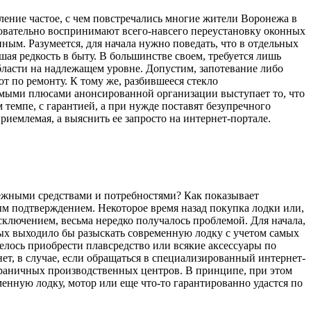
ление частое, с чем повстречались многие жители Воронежа в
овательно воспринимают всего-навсего переустановку оконных
ным. Разумеется, для начала нужно поведать, что в отдельных
шая редкость в быту. В большинстве своем, требуется лишь
ласти на надлежащем уровне. Допустим, запотевание либо
т по ремонту. К тому же, разбившееся стекло
чимыми плюсами анонсированной организации выступает то, что
 темпе, с гарантией, а при нужде поставят безупречного
риемлемая, а выяснить ее запросто на интернет-портале.
нежными средствами и потребностями? Как показывает
ым подтверждением. Некоторое время назад покупка лодки или,
сключением, весьма нередко получалось проблемой. Для начала,
рых выходило бы разыскать современную лодку с учетом самых
елось приобрести плавсредство или всякие аксессуары по
ет, в случае, если обращаться в специализированный интернет-
граничных производственных центров. В принципе, при этом
енную лодку, мотор или еще что-то гарантированно удастся по