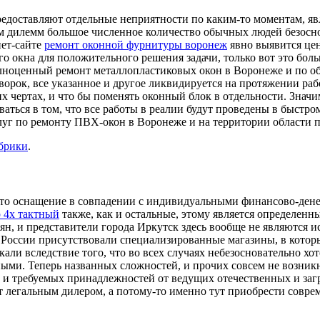
редоставляют отдельные неприятности по каким-то моментам, яв
ием дилемм большое численное количество обычных людей безосн
нет-сайте
ремонт оконной фурнитуры воронеж
явно выявится цен
о окна для положительного решения задачи, только вот это боль
лноценный ремонт металлопластиковых окон в Воронеже и по об
орок, все указанное и другое ликвидируется на протяжении рабо
их чертах, и что бы поменять оконный блок в отдельности. Зна
ться в том, что все работы в реалии будут проведены в быстром
слуг по ремонту ПВХ-окон в Воронеже и на территории области п
убрики
.
ое-то оснащение в совпадении с индивидуальными финансово-де
 4х тактный
также, как и остальные, этому является определенн
иян, и представители города Иркутск здесь вообще не являются и
 в России присутствовали специализированные магазины, в кото
ли вследствие того, что во всех случаях небезосновательно хот
ыми. Теперь названных сложностей, и прочих совсем не возникн
в и требуемых принадлежностей от ведущих отечественных и за
 легальным дилером, а потому-то именно тут приобрести соврем