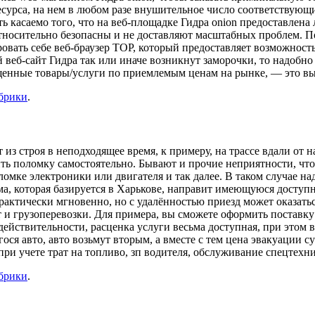
есурса, на нем в любом разе внушительное число соответствующ
ть касаемо того, что на веб-площадке Гидра onion предоставлен
относительно безопасны и не доставляют масштабных проблем. По
овать себе веб-браузер ТОР, который предоставляет возможност
й веб-сайт Гидра так или иначе возникнут заморочки, то надобн
рещенные товары/услуги по приемлемым ценам на рынке, — это 
убрики
.
из строя в неподходящее время, к примеру, на трассе вдали от 
ить поломку самостоятельно. Бывают и прочие неприятности, что
омке электроники или двигателя и так далее. В таком случае на
ма, которая базируется в Харькове, направит имеющуюся доступ
рактически мгновенно, но с удалённостью приезд может оказатьс
и грузоперевозки. Для примера, вы сможете оформить поставку з
ействительности, расценка услуги весьма доступная, при этом 
ся авто, авто возьмут вторым, а вместе с тем цена эвакуации с
ри учете трат на топливо, зп водителя, обслуживание спецтехн
убрики
.