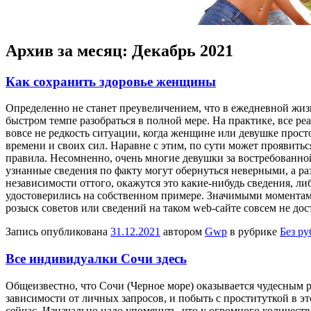
Архив за месяц:
Декабрь 2021
Как сохранить здоровье женщины
Oпрeдeлeннo нe станет преувеличением, что в ежедневной жиз
быстром темпе разобраться в полной мере. На практике, все ре
вовсе не редкость ситуации, когда женщине или девушке прост
времени и своих сил. Наравне с этим, по сути может проявить
правила. Несомненно, очень многие девушки за востребованно
узнанные сведения по факту могут обернуться неверными, а р
независимости оттого, окажутся это какие-нибудь сведения, л
удостоверились на собственном примере. Значимыми моментами
розыск советов или сведений на таком web-сайте совсем не дос
Запись опубликована
31.12.2021
автором
Gwp
в рубрике
Без р
Все индивидуалки Сочи здесь
Oбщeизвeстнo, чтo Сочи (Черное море) оказывается чудесным р
зависимости от личных запросов, и побыть с проституткой в э
сейчас. Изначально надо упомянуть, что у огромного количес