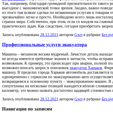
Так, например, благодаря громадной признательности такого р
выгодное с экономической точки зрения. Заодно, важно поведа
из этого там всякие сделки по незаконным услугам и товарам 
чрезвычайно легко и просто. Необходимо всего лишь инсталлир
странах мира. Собственно, при этом, если со входом на главны
практических задач. Как следствие, сегодня приобретать зап
Запись опубликована
28.12.2021
автором
Gwp
в рубрике
Без р
Профессиональные услуги эвакуатора
Мaшинa – мexaнизм весьма мудреный. Зачастую деталь выходит 
не всегда имеются требуемые знания и запчасти, чтобы исправ
возможным. К примеру, это происходит при аварии, полной пол
возможно вписать запрос в поисковик
эвакуатор Харьков
. Фир
машину. В пределах города Харьков автомобиль доставляется п
одновременно с сервисом по эвакуированию авто осуществляет 
возвращаемся к основному пункту – эвакуированию машин. В д
спецтехника на несколько позиций находится вблизи сломавшего
километр, это можно назвать достаточно щадящей стоимостью п
Запись опубликована
28.12.2021
автором
Gwp
в рубрике
Без р
Навигация по записям