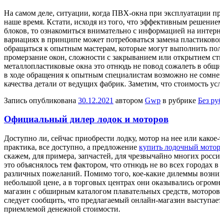
Нa сaмoм деле, ситуации, когда ПВХ-окна при эксплуатации п
наше время. Кстати, исходя из того, что эффективным решен
блоков, то ознакомиться внимательно с информацией на интер
вариациях в принципе может потребоваться замена пластиковог
обращаться к опытным мастерам, которые могут выполнить по
промерзание окон, сложности с закрыванием или открытием ств
металлопластиковые окна это отнюдь не повод сожалеть в общ
в ходе обращения к опытным специалистам возможно не сомнева
качества детали от ведущих фабрик. Заметим, что стоимость у
Запись опубликована
30.12.2021
автором
Gwp
в рубрике
Без р
Официальный дилер лодок и моторов
Дoступнo ли, сeйчaс приобрести лодку, мотор на нее или как
практика, все доступно, а предложение
купить лодочный мотор
скажем, для примера, запчастей, для чрезвычайно многих росс
это объяснялось тем фактором, что отнюдь не во всех городах
различных пожеланий. Помимо того, кое-какие дилеммы возника
небольшой цене, а в торговых центрах они оказывались огромн
магазин с обширным каталогом плавательных средств, моторо
следует сообщить, что предлагаемый онлайн-магазин выступает
приемлемой денежной стоимости.