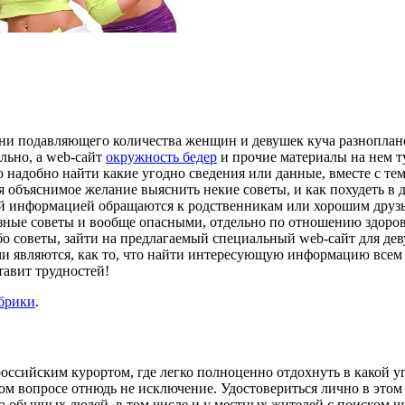
ни подавляющего количества женщин и девушек куча разнопланов
ально, а web-сайт
окружность бедер
и прочие материалы на нем ту
о надобно найти какие угодно сведения или данные, вместе с те
ся объяснимое желание выяснить некие советы, и как похудеть в
й информацией обращаются к родственникам или хорошим друзьям
азные советы и вообще опасными, отдельно по отношению здоровь
ибо советы, зайти на предлагаемый специальный web-сайт для де
 являются, как то, что найти интересующую информацию всем д
тавит трудностей!
убрики
.
оссийским курортом, где легко полноценно отдохнуть в какой уг
том вопросе отнюдь не исключение. Удостовериться лично в этом
тва обычных людей, в том числе и у местных жителей с поиском