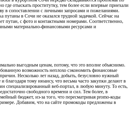
но где отыскать проститутку, тем более если впервые приехали
лаву в сопоставлении с личными запросами и пожеланиями.
а путаны в Сочи не оказался трудной задачкой. Сейчас на
ет путан, с фото и контактными номерами. Соответственно,
ичными материально-финансовыми ресурсами и
симально выгодным ценам, потому, что это вполне объяснимо.
ребованную возможность неплохо сэкономить финансовые
причин. Несколько лет назад, добыть, безусловно нужный
 и благодаря тому нюансу, что весьма часто закупки делают в
дин специализированный веб-портал, в любую минуту. То есть,
едостаточно свободного времени и сил. Тем более, в
емейный бюджет, из-за того, что пересматривая promo-коды
римере. Добавим, что на сайте промокоды предложены в