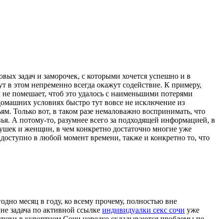
ых задач и заморочек, с которыми хочется успешно и в
т в этом непременно всегда окажут содействие. К примеру,
м не помешает, чтоб это удалось с наименьшими потерями
 домашних условиях быстро тут вовсе не исключение из
. Только вот, в таком разе немаловажно воспринимать, что
я. А потому-то, разумнее всего за подходящей информацией, в
вушек и женщин, в чем конкретно достаточно многие уже
оступно в любой момент времени, также и конкретно то, что
одно месяц в году, ко всему прочему, полностью вне
 не задача по активной ссылке
индивидуалки секс сочи
уже
 шлюхи в курортном Сочи нередко складываются проблемы по