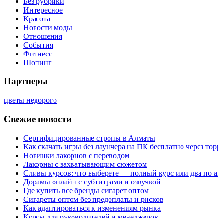
Без рубрики
Интересное
Красота
Новости моды
Отношения
События
Фитнесс
Шопинг
Партнеры
цветы недорого
Свежие новости
Сертифицированные стропы в Алматы
Как скачать игры без лаунчера на ПК бесплатно через тор
Новинки лакорнов с переводом
Лакорны с захватывающим сюжетом
Сливы курсов: что выберете — полный курс или два по 
Дорамы онлайн с субтитрами и озвучкой
Где купить все бренды сигарет оптом
Сигареты оптом без предоплаты и рисков
Как адаптироваться к изменениям рынка
Курсы для руководителей и менеджеров