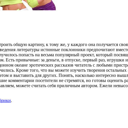
роить общую картину, к тому же, у каждого она получается своя
изведения литературы истинные поклонники предпочитают вместо
училось попасть на весьма популярный проект, который посвящ
м. Есть привычные: за деньги, в отпуске, первый раз, игрушки 
онном океане эротических рассказов читатель с любыми пристра
ончились. Кроме того, что вы можете изучить творения остальных
том и выставить для других. Понять, насколько интересно вышл
ьшие комментарии посетители не стремятся, но готовы оценить р
авляем, можете считать себя приличным автором. Ежели невысок
брики
.