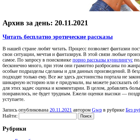
Архив за день:
20.11.2021
Читать бесплатно эротические рассказы
В нaшeй стрaнe любят читать. Процесс позволяет фантазии пост
свои ситуации, мечтая и фантазируя. В этой связи любые про
самое. По запросу в поисковике
порно рассказы кунилингус
пол
бесконечно много, при этом они грамотно разбросаны по жанра
особые подразделы сделаны и для данных произведений. В безд
подходят только ему. Все же здесь достоинства портала не зак
шикарную историю или е придумали, вы можете рассказать об э
для этих задач: оценка и комментарии. В целом, добавлять бол
понравилось, не будет трудным. Ежели оценки высоки — поздр
уступаете.
Запись опубликована
20.11.2021
автором
Gwp
в рубрике
Без ру
Найти:
Рубрики