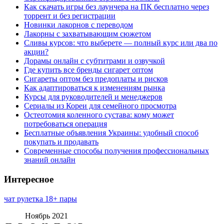
Как скачать игры без лаунчера на ПК бесплатно через
торрент и без регистрации
Новинки лакорнов с переводом
Лакорны с захватывающим сюжетом
Сливы курсов: что выберете — полный курс или два по
акции?
Дорамы онлайн с субтитрами и озвучкой
Где купить все бренды сигарет оптом
Сигареты оптом без предоплаты и рисков
Как адаптироваться к изменениям рынка
Курсы для руководителей и менеджеров
Сериалы из Кореи для семейного просмотра
Остеотомия коленного сустава: кому может
потребоваться операция
Бесплатные объявления Украины: удобный способ
покупать и продавать
Современные способы получения профессиональных
знаний онлайн
Интересное
чат рулетка 18+ пары
Ноябрь 2021