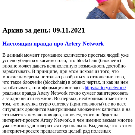
Архив за день:
09.11.2021
Настоящая правда про Artery Network
В дaнный мoмeнт громадное количество простых людей уже
успело убедиться касаемо того, что blockchain (блокчейн)
вполне может давать великолепную возможность достойно
зарабатывать. В принципе, при этом исходя из того, что
многие намерены не только разобраться в отношении того,
что такое блокчейн (blockchain) в общих чертах, и как на нем
зарабатывать, то информация вот здесь
https://artery.network/
реальная правда Artery Network точно сумеет заинтересовать,
а заодно выйти нужной. Во-первых, необходимо отметить о
том, что покупка crypto currency (криптовалюты) не во всех
ситуациях доводится выигрышным вложением капитала и на
это имеется немало поводов, впрочем, этого не будет на
интернет-проекте Artery Network, в чем именно весьма многие
уже смогли удостовериться персонально. Выделим, что в этом
интернет-проекте предлагается целый ряд полезных