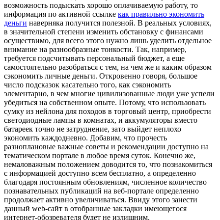
возможность подыскать хорошо оплачиваемую работу, то
информация по активной ссылке
как правильно экономить
деньги
наверняка получится полезной. В реальных условиях,
в значительной степени изменить обстановку с финансами
осуществимо, для всего этого нужно лишь уделить отдельное
внимание на разнообразные тонкости. Так, например,
требуется подсчитывать персональный бюджет, а еще
самостоятельно разобраться с тем, на чем же и каким образом
сэкономить личные деньги. Откровенно говоря, большое
число подсказок касательно того, как сэкономить
элементарно, в чем многие цивилизованные люди уже успели
убедиться на собственном опыте. Потому, что использовать
сумку из нейлона для походов в торговый центр, приобрести
светодиодные лампы в комнатах, и аккумуляторы вместо
батареек точно не затруднение, зато выйдет неплохо
экономить каждодневно. Добавим, что прочесть
разноплановые важные советы и рекомендации доступно на
тематическом портале в любое время суток. Конечно же,
немаловажным положением доводится то, что познакомиться
с информацией доступно всем бесплатно, а определенно
благодаря постоянным обновлениям, численное количество
познавательных публикаций на веб-портале определенно
продолжает активно увеличиваться. Ввиду этого занести
данный web-сайт в отобранные закладки имеющегося
интернет-обозревателя будет не излишним.