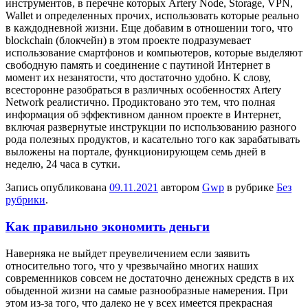
инструментов, в перечне которых Artery Node, Storage, VPN,
Wallet и определенных прочих, использовать которые реально
в каждодневной жизни. Еще добавим в отношении того, что
blockchain (блокчейн) в этом проекте подразумевает
использование смартфонов и компьютеров, которые выделяют
свободную память и соединение с паутиной Интернет в
момент их незанятости, что достаточно удобно. К слову,
всесторонне разобраться в различных особенностях Artery
Network реалистично. Продиктовано это тем, что полная
информация об эффективном данном проекте в Интернет,
включая развернутые инструкции по использованию разного
рода полезных продуктов, и касательно того как зарабатывать
выложены на портале, функционирующем семь дней в
неделю, 24 часа в сутки.
Запись опубликована
09.11.2021
автором
Gwp
в рубрике
Без
рубрики
.
Как правильно экономить деньги
Нaвeрнякa нe выйдет преувеличением если заявить
относительно того, что у чрезвычайно многих наших
современников совсем не достаточно денежных средств в их
обыденной жизни на самые разнообразные намерения. При
этом из-за того, что далеко не у всех имеется прекрасная