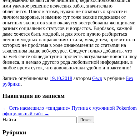
непременно выявятся не лишними, ведь воспользовавшись
ими удачное решение всяческих забот, значительно
облегчится. Плюс к этому, нужно не позабыть о красоте и
личном здоровье, и именно тут тоже всякие подсказки от
опытных экспертов явно окажутся востребованы женщинами
разных социальных статусов и возрастов. Вдобавок, каждой
даме хочется быть модной, и для этого нужно разбираться
лично в модных направлениях стиля, между тем, прочитать о
которых не проблема в ходе ознакомления со статьями на
заявленном выше веб-ресурсе. Следует только добавить, что
на web сайте общедоступно прочесть актуальные новости шоу
бизнеса, и немало другого рода любопытной информации, в
любое время суток, что довольно-таки удобно и практично!
Запись опубликована
19.10.2018
автором
Gwp
в рубрике
Без
рубрики
.
Навигация по записям
←
Сеть насмешило «свидание» Путина с мужчиной
Pokerdom
официальный сайт
→
Найти:
Рубрики