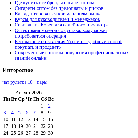
Где купить все бренды сигарет оптом
Сигареты оптом без предоплаты и рисков
Как адаптироваться к изменениям рынка
Курсы для руководителей и менеджеров
Сериалы из Кореи для семейного просмотра
Остеотомия коленного сустава: кому может
потребоваться операция
Бесплатные объявления Украины: удобный способ
покупать и продавать
Современные способы получения профессиональных
знаний онлайн
Интересное
чат рулетка 18+ пары
Август 2026
Пн
Вт
Ср
Чт
Пт
Сб
Вс
1
2
3
4
5
6
7
8
9
10
11
12
13
14
15
16
17
18
19
20
21
22
23
24
25
26
27
28
29
30