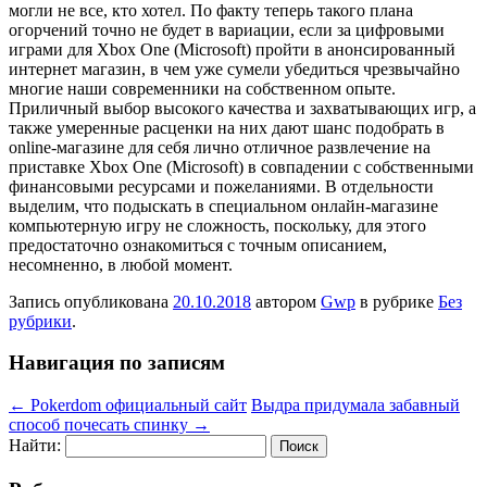
могли не все, кто хотел. По факту теперь такого плана
огорчений точно не будет в вариации, если за цифровыми
играми для Xbox One (Microsoft) пройти в анонсированный
интернет магазин, в чем уже сумели убедиться чрезвычайно
многие наши современники на собственном опыте.
Приличный выбор высокого качества и захватывающих игр, а
также умеренные расценки на них дают шанс подобрать в
online-магазине для себя лично отличное развлечение на
приставке Xbox One (Microsoft) в совпадении с собственными
финансовыми ресурсами и пожеланиями. В отдельности
выделим, что подыскать в специальном онлайн-магазине
компьютерную игру не сложность, поскольку, для этого
предостаточно ознакомиться с точным описанием,
несомненно, в любой момент.
Запись опубликована
20.10.2018
автором
Gwp
в рубрике
Без
рубрики
.
Навигация по записям
←
Pokerdom официальный сайт
Выдра придумала забавный
способ почесать спинку
→
Найти: