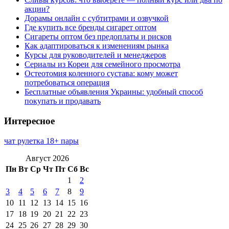
акции?
Дорамы онлайн с субтитрами и озвучкой
Где купить все бренды сигарет оптом
Сигареты оптом без предоплаты и рисков
Как адаптироваться к изменениям рынка
Курсы для руководителей и менеджеров
Сериалы из Кореи для семейного просмотра
Остеотомия коленного сустава: кому может
потребоваться операция
Бесплатные объявления Украины: удобный способ
покупать и продавать
Интересное
чат рулетка 18+ пары
Август 2026
Пн
Вт
Ср
Чт
Пт
Сб
Вс
1
2
3
4
5
6
7
8
9
10
11
12
13
14
15
16
17
18
19
20
21
22
23
24
25
26
27
28
29
30