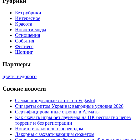
Рубрики
Без рубрики
Интересное
Красота
Новости моды
Отношения
События
Фитнесс
Шопинг
Партнеры
цветы недорого
Свежие новости
Самые популярные слоты на Vegaslot
Сигареты оптом Украина: выгодные условия 2026
Сертифицированные стропы в Алматы
Как скачать игры без лаунчера на ПК бесплатно через
торрент и без регистрации
Новинки лакорнов с переводом
Лакорны с захватывающим сюжетом
Сливы курсов: что выберете — полный курс или два по