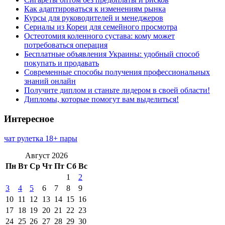
Как адаптироваться к изменениям рынка
Курсы для руководителей и менеджеров
Сериалы из Кореи для семейного просмотра
Остеотомия коленного сустава: кому может
потребоваться операция
Бесплатные объявления Украины: удобный способ
покупать и продавать
Современные способы получения профессиональных
знаний онлайн
Получите диплом и станьте лидером в своей области!
Дипломы, которые помогут вам выделиться!
Интересное
чат рулетка 18+ пары
Август 2026
Пн
Вт
Ср
Чт
Пт
Сб
Вс
1
2
3
4
5
6
7
8
9
10
11
12
13
14
15
16
17
18
19
20
21
22
23
24
25
26
27
28
29
30