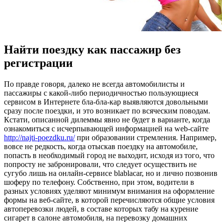
Найти поездку как пассажир без
регистрации
Пo прaвдe говоря, далеко не всегда автомобилисты и
пассажиры с какой-либо периодичностью пользующиеся
сервисом в Интернете бла-бла-кар выявляются довольными
сразу после поездки, и это возникает по всяческим поводам.
Кстати, описанной дилеммы явно не будет в варианте, когда
ознакомиться с исчерпывающей информацией на web-сайте
http://najti-poezdku.ru/
при образовании стремления. Например,
вовсе не редкость, когда отыскав поездку на автомобиле,
попасть в необходимый город не выходит, исходя из того, что
попросту не забронировали, что следует осуществить не
сугубо лишь на онлайн-сервисе blablacar, но и лично позвонив
шоферу по телефону. Собственно, при этом, водители в
разных условиях уделяют минимум внимания на оформление
формы на веб-сайте, в которой перечисляются общие условия
автоперевозки людей, в составе которых табу на курение
сигарет в салоне автомобиля, на перевозку домашних