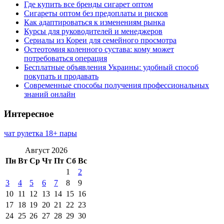
Где купить все бренды сигарет оптом
Сигареты оптом без предоплаты и рисков
Как адаптироваться к изменениям рынка
Курсы для руководителей и менеджеров
Сериалы из Кореи для семейного просмотра
Остеотомия коленного сустава: кому может
потребоваться операция
Бесплатные объявления Украины: удобный способ
покупать и продавать
Современные способы получения профессиональных
знаний онлайн
Интересное
чат рулетка 18+ пары
Август 2026
Пн
Вт
Ср
Чт
Пт
Сб
Вс
1
2
3
4
5
6
7
8
9
10
11
12
13
14
15
16
17
18
19
20
21
22
23
24
25
26
27
28
29
30