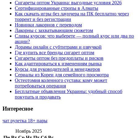
Сигареты оптом Украина: выгодные условия 2026
Сертифицированные стропы в Алматы
Как скачать игры без лаунчера на ПК бесплатно через
торрент и без регистрации
Новинки лакорнов с переводом
Лакорны с захватывающим сюжетом
Сливы курсов: что выберете — полный курс или два по
акции?
Дорамы онлайн с субтитрами и озвучкой
Где купить все бренды сигарет оптом
Сигареты оптом без предоплаты и рисков
Как адаптироваться к изменениям рынка
Курсы для руководителей и менеджеров
Сериалы из Кореи для семейного просмотра
Остеотомия коленного сустава: кому может
потребоваться операция
Бесплатные объявления Украины: удобный способ
покупать и продавать
Интересное
чат рулетка 18+ пары
Ноябрь 2025
Пн
Вт
Ср
Чт
Пт
Сб
Вс