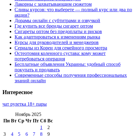
Лакорны с захватывающим сюжетом
Сливы курсов: что выберете — полный курс или два по
акции?
Дорамы онлайн с субтитрами и озвучкой
Где купить все бренды сигарет оптом
Сигареты оптом без предоплаты и рисков
Как адаптироваться к изменениям рынка
Курсы для руководителей и менеджеров
Сериалы из Кореи для семейного просмотра
Остеотомия коленного сустава: кому может
потребоваться операция
Бесплатные объявления Украины: удобный способ
покупать и продавать
Современные способы получения профессиональных
знаний онлайн
Интересное
чат рулетка 18+ пары
Ноябрь 2025
Пн
Вт
Ср
Чт
Пт
Сб
Вс
1
2
3
4
5
6
7
8
9