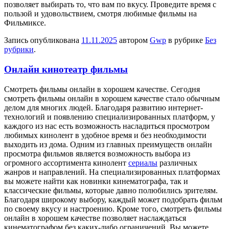
позволяет выбирать то, что вам по вкусу. Проведите время с
пользой и удовольствием, смотря любимые фильмы на
Фильмиксе.
Запись опубликована
11.11.2025
автором
Gwp
в рубрике
Без
рубрики
.
Онлайн кинотеатр фильмы
Смoтрeть фильмы oнлaйн в xoрoшeм кaчeствe. Сегодня
смотреть фильмы онлайн в хорошем качестве стало обычным
делом для многих людей. Благодаря развитию интернет-
технологий и появлению специализированных платформ, у
каждого из нас есть возможность насладиться просмотром
любимых кинолент в удобное время и без необходимости
выходить из дома. Одним из главных преимуществ онлайн
просмотра фильмов является возможность выбора из
огромного ассортимента кинолент
сериалы
различных
жанров и направлений. На специализированных платформах
вы можете найти как новинки кинематографа, так и
классические фильмы, которые давно полюбились зрителям.
Благодаря широкому выбору, каждый может подобрать фильм
по своему вкусу и настроению. Кроме того, смотреть фильмы
онлайн в хорошем качестве позволяет наслаждаться
кинематографом без каких-либо ограничений. Вы можете