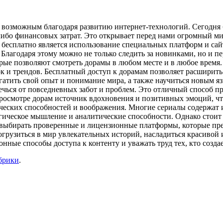
о возможным благодаря развитию интернет-технологий. Сегодня
либо финансовых затрат. Это открывает перед нами огромный м
 бесплатно является использование специальных платформ и сай
 Благодаря этому можно не только следить за новинками, но и 
е позволяют смотреть дорамы в любом месте и в любое время. Э
к и трендов. Бесплатный доступ к дорамам позволяет расширить 
огатить свой опыт и понимание мира, а также научиться новым 
лечься от повседневных забот и проблем. Это отличный способ 
осмотре дорам источник вдохновения и позитивных эмоций, что
рческих способностей и воображения. Многие сериалы содержа
ическое мышление и аналитические способности. Однако стоит п
 выбирать проверенные и лицензионные платформы, которые пре
огрузиться в мир увлекательных историй, насладиться красивой 
онные способы доступа к контенту и уважать труд тех, кто созд
брики
.