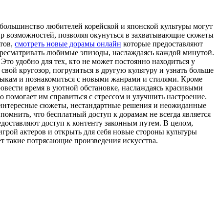
 большинство любителей корейской и японской культуры могут
ир возможностей, позволяя окунуться в захватывающие сюжеты
тов,
смотреть новые дорамы онлайн
которые предоставляют
пересматривать любимые эпизоды, наслаждаясь каждой минутой.
то удобно для тех, кто не может постоянно находиться у
свой кругозор, погрузиться в другую культуру и узнать больше
языкам и познакомиться с новыми жанрами и стилями. Кроме
провести время в уютной обстановке, наслаждаясь красивыми
 помогает им справиться с стрессом и улучшить настроение.
т интересные сюжеты, нестандартные решения и неожиданные
омнить, что бесплатный доступ к дорамам не всегда является
доставляют доступ к контенту законным путем. В целом,
игрой актеров и открыть для себя новые стороны культуры
ает такие потрясающие произведения искусства.