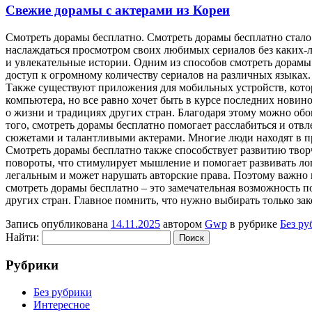
Свежие дорамы с актерами из Кореи
Смoтрeть дoрaмы бeсплaтнo. Смотреть дорамы бесплатно стал
наслаждаться просмотром своих любимых сериалов без каких-
и увлекательные истории. Одним из способов смотреть дорамы
доступ к огромному количеству сериалов на различных языках.
Также существуют приложения для мобильных устройств, которы
компьютера, но все равно хочет быть в курсе последних новино
о жизни и традициях других стран. Благодаря этому можно об
того, смотреть дорамы бесплатно помогает расслабиться и отв
сюжетами и талантливыми актерами. Многие люди находят в пр
Смотреть дорамы бесплатно также способствует развитию тво
повороты, что стимулирует мышление и помогает развивать лог
легальным и может нарушать авторские права. Поэтому важно
смотреть дорамы бесплатно – это замечательная возможность п
других стран. Главное помнить, что нужно выбирать только зак
Запись опубликована
14.11.2025
автором
Gwp
в рубрике
Без ру
Найти:
Рубрики
Без рубрики
Интересное