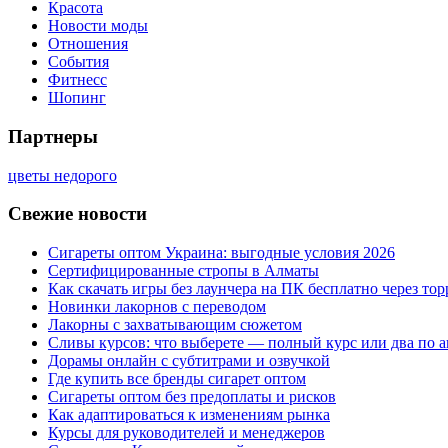
Красота
Новости моды
Отношения
События
Фитнесс
Шопинг
Партнеры
цветы недорого
Свежие новости
Сигареты оптом Украина: выгодные условия 2026
Сертифицированные стропы в Алматы
Как скачать игры без лаунчера на ПК бесплатно через тор
Новинки лакорнов с переводом
Лакорны с захватывающим сюжетом
Сливы курсов: что выберете — полный курс или два по 
Дорамы онлайн с субтитрами и озвучкой
Где купить все бренды сигарет оптом
Сигареты оптом без предоплаты и рисков
Как адаптироваться к изменениям рынка
Курсы для руководителей и менеджеров