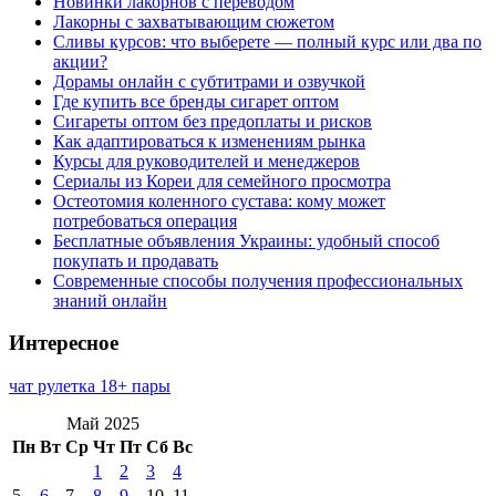
Новинки лакорнов с переводом
Лакорны с захватывающим сюжетом
Сливы курсов: что выберете — полный курс или два по
акции?
Дорамы онлайн с субтитрами и озвучкой
Где купить все бренды сигарет оптом
Сигареты оптом без предоплаты и рисков
Как адаптироваться к изменениям рынка
Курсы для руководителей и менеджеров
Сериалы из Кореи для семейного просмотра
Остеотомия коленного сустава: кому может
потребоваться операция
Бесплатные объявления Украины: удобный способ
покупать и продавать
Современные способы получения профессиональных
знаний онлайн
Интересное
чат рулетка 18+ пары
Май 2025
Пн
Вт
Ср
Чт
Пт
Сб
Вс
1
2
3
4
5
6
7
8
9
10
11